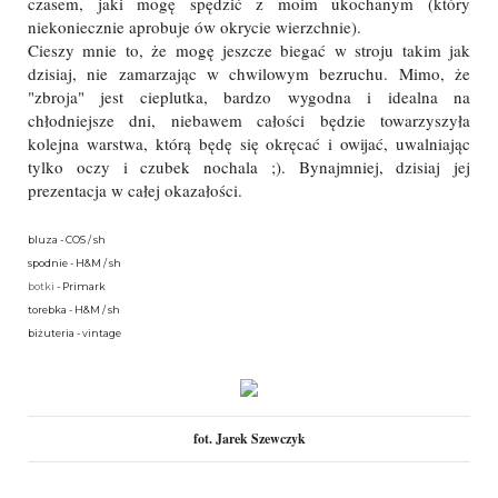
czasem, jaki mogę spędzić z moim ukochanym (który
niekoniecznie aprobuje ów okrycie wierzchnie).
Cieszy mnie to, że mogę jeszcze biegać w stroju takim jak
dzisiaj, nie zamarzając w chwilowym bezruchu. Mimo, że
"zbroja" jest cieplutka, bardzo wygodna i idealna na
chłodniejsze dni, niebawem całości będzie towarzyszyła
kolejna warstwa, którą będę się okręcać i owijać, uwalniając
tylko oczy i czubek nochala ;). Bynajmniej, dzisiaj jej
prezentacja w całej okazałości.
bluza - COS / sh
spodnie - H&M / sh
botki
- Primark
torebka - H&M / sh
biżuteria - vintage
fot. Jarek Szewczyk