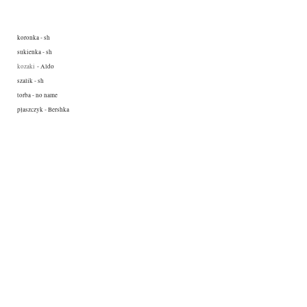
koronka - sh
sukienka - sh
kozaki
- Aldo
szalik - sh
torba - no name
płaszczyk - Bershka