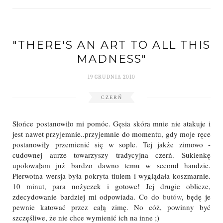
"THERE'S AN ART TO ALL THIS
MADNESS"
19 GRUDNIA 2010
CZERŃ
Słońce postanowiło mi pomóc. Gęsia skóra mnie nie atakuje i
jest nawet przyjemnie..przyjemnie do momentu, gdy moje ręce
postanowiły przemienić się w sople. Tej jakże zimowo -
cudownej aurze towarzyszy tradycyjna czerń. Sukienkę
upolowałam już bardzo dawno temu w second handzie.
Pierwotna wersja była pokryta tiulem i wyglądała koszmarnie.
10 minut, para nożyczek i gotowe! Jej drugie oblicze,
zdecydowanie bardziej mi odpowiada. Co do
butów
, będę je
pewnie katować przez całą zimę. No cóż, powinny być
szczęśliwe, że nie chce wymienić ich na inne ;)