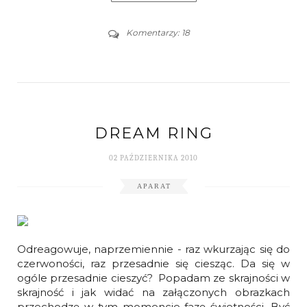
Komentarzy: 18
DREAM RING
02 PAŹDZIERNIKA 2010
APARAT
Odreagowuje, naprzemiennie - raz wkurzając się do
czerwoności, raz przesadnie się ciesząc. Da się w
ogóle przesadnie cieszyć? Popadam ze skrajności w
skrajność i jak widać na załączonych obrazkach
przechodzę w tym momencie fazę świetności. Być