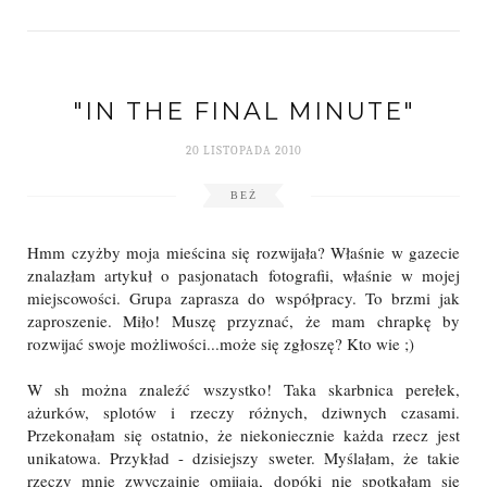
"IN THE FINAL MINUTE"
20 LISTOPADA 2010
BEŻ
Hmm czyżby moja mieścina się rozwijała? Właśnie w gazecie
znalazłam artykuł o pasjonatach fotografii, właśnie w mojej
miejscowości. Grupa zaprasza do współpracy. To brzmi jak
zaproszenie. Miło! Muszę przyznać, że mam chrapkę by
rozwijać swoje możliwości...może się zgłoszę? Kto wie ;)
W sh można znaleźć wszystko! Taka skarbnica perełek,
ażurków, splotów i rzeczy różnych, dziwnych czasami.
Przekonałam się ostatnio, że niekoniecznie każda rzecz jest
unikatowa. Przykład - dzisiejszy sweter. Myślałam, że takie
rzeczy mnie zwyczajnie omijają, dopóki nie spotkałam się