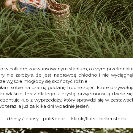
 to w całkiem zaawansowanym stadium, o czym przekonałam 
y nie założyła, że jest naprawdę chłodno i nie wyciągnę
sze wyjście mogłoby się skończyć różnie.
łam sobie na czarną godzinę trochę zdjęć, które przywołuj
ła właśnie teraz dlatego z czystą przyjemnością dzielę si
prezentuje łup z wyprzedaży, który sprawdzi się w zestawac
teraz, a już za kilka dni wpadnie jesień.
dżinsy / jeansy - pull&bear klapki/flats - birkenstock