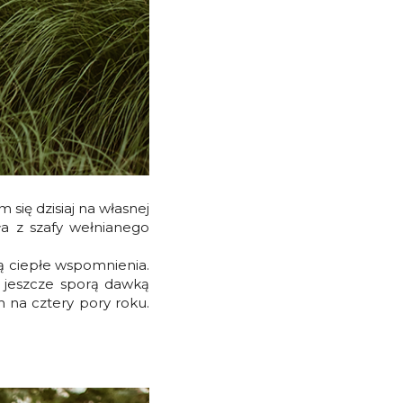
się dzisiaj na własnej
ła z szafy wełnianego
ą ciepłe wspomnienia.
ę jeszcze sporą dawką
h na cztery pory roku.