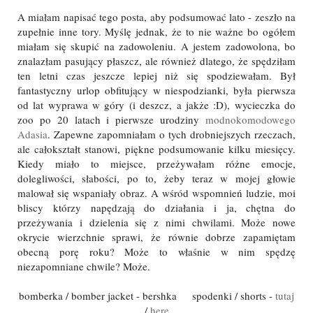
A miałam napisać tego posta, aby podsumować lato - zeszło na
zupełnie inne tory. Myślę jednak, że to nie ważne bo ogółem
miałam się skupić na zadowoleniu. A jestem zadowolona, bo
znalazłam pasujący płaszcz, ale również dlatego, że spędziłam
ten letni czas jeszcze lepiej niż się spodziewałam. Był
fantastyczny urlop obfitujący w niespodzianki, była pierwsza
od lat wyprawa w góry (i deszcz, a jakże :D), wycieczka do
zoo po 20 latach i pierwsze urodziny
modnokomodowego
Adasia
. Zapewne zapomniałam o tych drobniejszych rzeczach,
ale całokształt stanowi, piękne podsumowanie kilku miesięcy.
Kiedy miało to miejsce, przeżywałam różne emocje,
dolegliwości, słabości, po to, żeby teraz w mojej głowie
malował się wspaniały obraz. A wśród wspomnień ludzie, moi
bliscy którzy napędzają do działania i ja, chętna do
przeżywania i dzielenia się z nimi chwilami. Może nowe
okrycie wierzchnie sprawi, że równie dobrze zapamiętam
obecną porę roku? Może to właśnie w nim spędzę
niezapomniane chwile? Może.
bomberka / bomber jacket - bershka spodenki / shorts -
tutaj
/
here