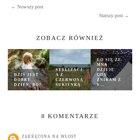
← Nowszy post
Starszy post →
ZOBACZ RÓWNIEŻ
CO SIĘ ZE
MNĄ
STYLIZACJ
DZIEJE
DZIŚ JEST
A Z
GDY
DOBRY
CZERWONĄ
ZNIKAM Z
DZIEŃ, BO?
SUKIENKĄ
S...
8 KOMENTARZE
ZAKRĘCONA NA WŁOSY