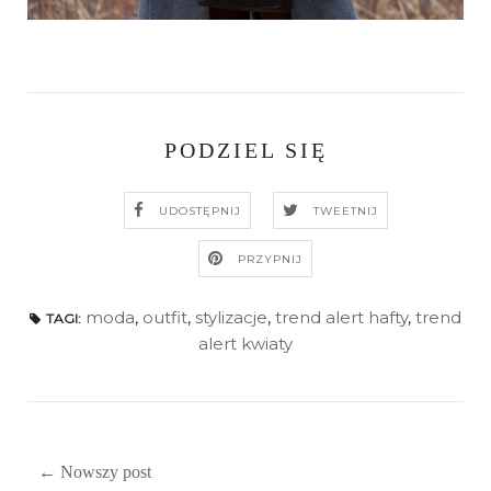
PODZIEL SIĘ
UDOSTĘPNIJ
TWEETNIJ
PRZYPNIJ
moda
,
outfit
,
stylizacje
,
trend alert hafty
,
trend
TAGI:
alert kwiaty
← Nowszy post