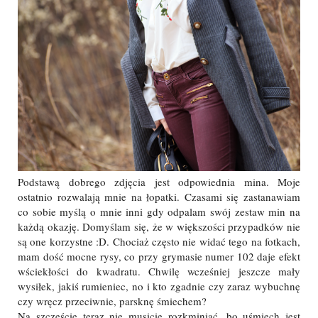
Podstawą dobrego zdjęcia jest odpowiednia mina. Moje
ostatnio rozwalają mnie na łopatki. Czasami się zastanawiam
co sobie myślą o mnie inni gdy odpalam swój zestaw min na
każdą okazję. Domyślam się, że w większości przypadków nie
są one korzystne :D. Chociaż często nie widać tego na fotkach,
mam dość mocne rysy, co przy grymasie numer 102 daje efekt
wściekłości do kwadratu. Chwilę wcześniej jeszcze mały
wysiłek, jakiś rumieniec, no i kto zgadnie czy zaraz wybuchnę
czy wręcz przeciwnie, parsknę śmiechem?
Na szczęście teraz nie musicie rozkminiać, bo uśmiech jest