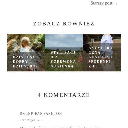
Starszy post →
ZOBACZ RÓWNIEŻ
ASYMETRY
STYLIZACJ
CZNA
DZIŚ JEST
A Z
KOSZULA I
DOBRY
CZERWONĄ
SPODENKI
DZIEŃ, BO?
SUKIENKĄ
Z H...
4 KOMENTARZE
SKLEP FANFASHION
28 lutego, 2017