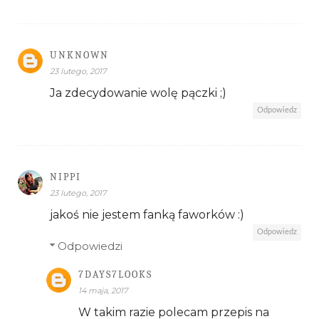
UNKNOWN
23 lutego, 2017
Ja zdecydowanie wolę pączki ;)
Odpowiedz
NIPPI
23 lutego, 2017
jakoś nie jestem fanką faworków :)
Odpowiedz
Odpowiedzi
7DAYS7LOOKS
14 maja, 2017
W takim razie polecam przepis na