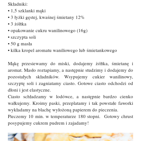
Składniki:
• 1,5 szklanki mąki
• 3 łyżki gęstej, kwaśnej śmietany 12%
• 3 żółtka
• opakowanie cukru wanilinowego (16g)
• szczypta soli
• 50 g masła
• kilka kropel aromatu waniliowego lub śmietankowego
Mąkę przesiewamy do miski, dodajemy żółtka, śmietanę i
aromat. Masło roztapiamy, a następnie studzimy i dodajemy do
pozostałych składników. Wsypujemy cukier wanilinowy,
szczyptę soli i zagniatamy ciasto. Gotowe ciasto odchodzi od
dłoni i jest elastyczne.
Ciasto schładzamy w lodówce, a następnie bardzo cienko
wałkujemy. Kroimy paski, przeplatamy i tak powstałe faworki
wykładamy na blachę wyłożoną papierem do pieczenia.
Pieczemy 10 min. w temperaturze 180 stopni. Gotowy chrust
posypujemy cukrem pudrem i zajadamy!