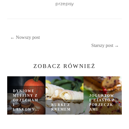
przepisy
← Nowszy post
Starszy post →
ZOBACZ RÓWNIEŻ
DYNIOWE
MUFFINY Z
JOGURTOW
ORZECHAM
E CIASTO Z
I
RURKI Z
PORZECZK
LASKOWY...
KREMEM
AMI