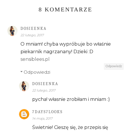
8 KOMENTARZE
DOSIEENKA
22 lutego, 2017
O mniam! chyba wypróbuje bo właśnie
piekarnik nagrzanany! Dzieki :D
sensiblees.pl
Odpowiedz
Odpowiedzi
DOSIEENKA
22 lutego, 2017
pycha! własnie zrobiłam i mniam :)
7DAYS7LOOKS
14 maja, 2017
Świetnie! Cieszę się, że przepis się