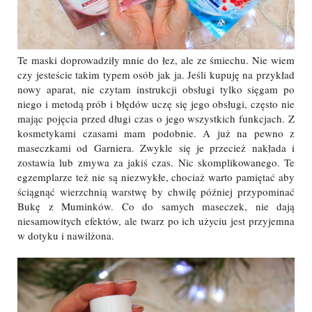
Te maski doprowadziły mnie do łez, ale ze śmiechu. Nie wiem
czy jesteście takim typem osób jak ja. Jeśli kupuję na przykład
nowy aparat, nie czytam instrukcji obsługi tylko sięgam po
niego i metodą prób i błędów uczę się jego obsługi, często nie
mając pojęcia przed długi czas o jego wszystkich funkcjach. Z
kosmetykami czasami mam podobnie. A już na pewno z
maseczkami od Garniera. Zwykle się je przecież nakłada i
zostawia lub zmywa za jakiś czas. Nic skomplikowanego. Te
egzemplarze też nie są niezwykłe, chociaż warto pamiętać aby
ściągnąć wierzchnią warstwę by chwilę później przypominać
Bukę z Muminków. Co do samych maseczek, nie dają
niesamowitych efektów, ale twarz po ich użyciu jest przyjemna
w dotyku i nawilżona.