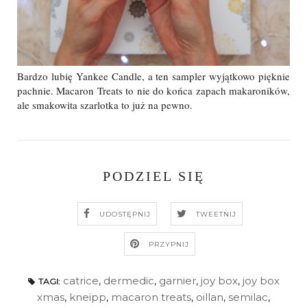
Bardzo lubię Yankee Candle, a ten sampler wyjątkowo pięknie
pachnie. Macaron Treats to nie do końca zapach makaroników,
ale smakowita szarlotka to już na pewno.
PODZIEL SIĘ
UDOSTĘPNIJ
TWEETNIJ
PRZYPNIJ
catrice
,
dermedic
,
garnier
,
joy box
,
joy box
TAGI:
xmas
,
kneipp
,
macaron treats
,
oillan
,
semilac
,