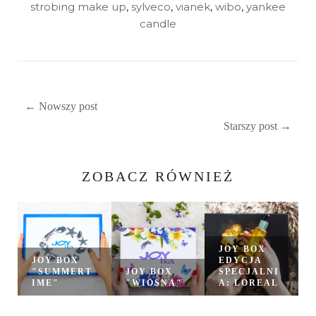
strobing make up
,
sylveco
,
vianek
,
wibo
,
yankee
candle
← Nowszy post
Starszy post →
ZOBACZ RÓWNIEŻ
JOY BOX
JOY BOX
EDYCJA
"SUMMERT
JOY BOX
SPECJALNI
IME"
"WIOSNA"
A: LOREAL