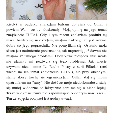
Kiedyś w pudełku znalazłam balsam do ciała od Oillan i
powiem Wam, że był doskonały. Moją opinię na jego temat
znajdziecie
TUTAJ
. Gdy i tym razem znalazłam produkt tej
marki bardzo się ucieszyłam, miałam nadzieję, że jest równie
dobry co jego poprzednik. Nie pomyliłam się. Ostatnio moja
skóra jest nadmiernie przesuszona, tak naprawdę już dawno nie
miałam aż takiego problemu. Dodatkowe niespodzianki wcale
nie ułatwiły mi pozbycia się tego problemu. Jak wiecie
używam niezmiennie La Roche Posay z serii Effaclar (coś
więcej na ich temat znajdziecie
TUTAJ
), ale przy obecnym,
stanie skóry trochę się ograniczyłam. Oillan stał się moim
opatrunkiem na "rany". Nie dość że moje niedoskonałości stały
się mniej widoczne, to faktycznie cera ma się o niebo lepiej.
Teraz w okresie zimy nie zapominajcie o dobrym nawilżaczu.
Ten ze zdjęcia powyżej jest godny uwagi.