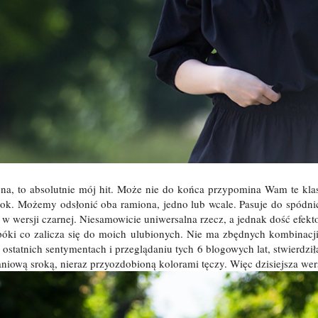
na, to absolutnie mój hit. Może nie do końca przypomina Wam te klas
rok. Możemy odsłonić oba ramiona, jedno lub wcale. Pasuje do spódnic
 w wersji czarnej. Niesamowicie uniwersalna rzecz, a jednak dość efekt
póki co zalicza się do moich ulubionych. Nie ma zbędnych kombinacji,
Po ostatnich sentymentach i przeglądaniu tych 6 blogowych lat, stwierdził
aniową sroką, nieraz przyozdobioną kolorami tęczy. Więc dzisiejsza wer