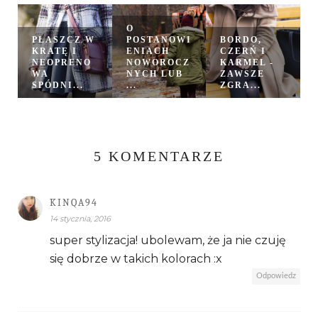
O
PŁASZCZ W
POSTANOWI
BORDO,
KRATĘ I
ENIACH
CZERŃ I
NEOPRENO
NOWOROCZ
KARMEL -
WA
NYCH LUB
ZAWSZE
SPÓDNI...
...
ZGRA...
5 KOMENTARZE
KINQA94
14 stycznia, 2016
super stylizacja! ubolewam, że ja nie czuję
się dobrze w takich kolorach :x
Odpowiedz