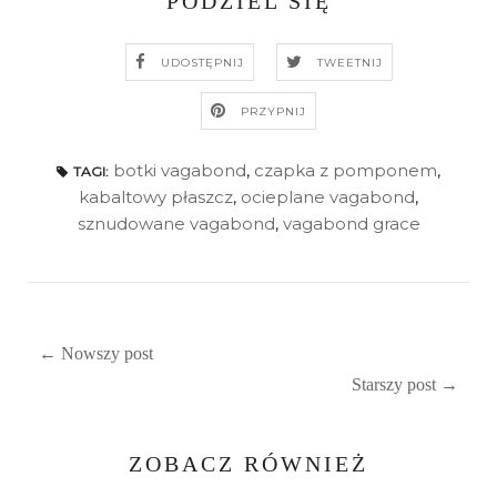
PODZIEL SIĘ
UDOSTĘPNIJ
TWEETNIJ
PRZYPNIJ
botki vagabond
,
czapka z pomponem
,
TAGI:
kabaltowy płaszcz
,
ocieplane vagabond
,
sznudowane vagabond
,
vagabond grace
← Nowszy post
Starszy post →
ZOBACZ RÓWNIEŻ