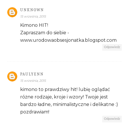
UNKNOWN
15 września, 2015
Kimono HIT!
Zapraszam do siebie -
www.urodowaobsesjonatka.blogspot.com
Odpowiedz
PAULYENN
15 września, 2015
kimono to prawdziwy hit! lubię oglądać
różne rodzaje, kroje i wzory! Twoje jest
bardzo ładne, minimalistyczne i delikatne :)
pozdrawiam!
Odpowiedz