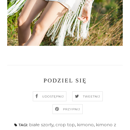
PODZIEL SIĘ
UDOSTĘPNIJ
TWEETNIJ
PRZYPNIJ
białe szorty
,
crop top
,
kimono
,
kimono z
TAGI: