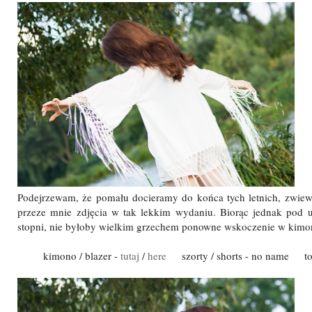
Podejrzewam, że pomału docieramy do końca tych letnich, zwie
przeze mnie zdjęcia w tak lekkim wydaniu. Biorąc jednak pod
stopni, nie byłoby wielkim grzechem ponowne wskoczenie w kimo
kimono / blazer -
tutaj
/
here
szorty / shorts - no name top