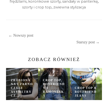
frędzlami
,
koronkowe szorty
,
sandały w panterkę
,
szorty i crop top
,
zwiewna stylizacja
← Nowszy post
Starszy post →
ZOBACZ RÓWNIEŻ
ZROBIONA
CROP TOP,
NA CZARNO
BOYFRIEND
CZYLI
Y I
CROP TOP &
ASYMETRY
RAMONESK
BOYFRIEND
CZ...
A
JEANS