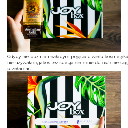
Gdyby nie box nie miałabym pojęcia o wielu kosmetykac
nie używałam, jakoś też specjalnie mnie do nich nie ciągn
przełamać.