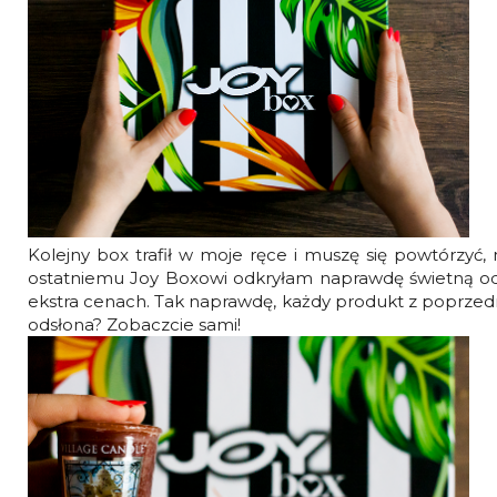
Kolejny box trafił w moje ręce i muszę się powtórzyć
ostatniemu Joy Boxowi odkryłam naprawdę świetną od
ekstra cenach. Tak naprawdę, każdy produkt z poprzedni
odsłona? Zobaczcie sami!