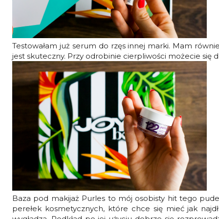
Testowałam już serum do rzęs innej marki. Mam również
jest skuteczny. Przy odrobinie cierpliwości możecie się
Baza pod makijaż Purles to mój osobisty hit tego pude
perełek kosmetycznych, które chce się mieć jak najdł
wygładza. Podkład po jej użyciu dobrze się rozprowadz