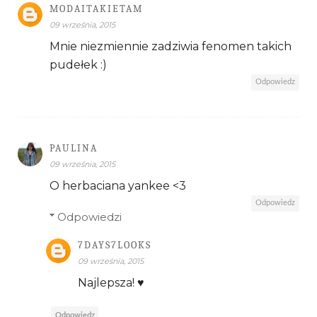
MODAITAKIETAM
09 września, 2015
Mnie niezmiennie zadziwia fenomen takich
pudełek :)
Odpowiedz
PAULINA
09 września, 2015
O herbaciana yankee <3
Odpowiedz
Odpowiedzi
7DAYS7LOOKS
09 września, 2015
Najlepsza! ♥
Odpowiedz