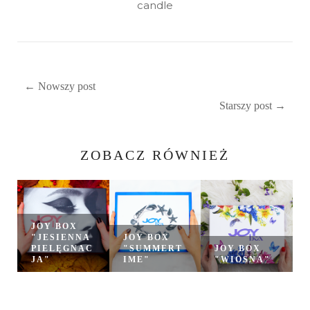
candle
← Nowszy post
Starszy post →
ZOBACZ RÓWNIEŻ
JOY BOX
"JESIENNA
JOY BOX
PIELĘGNAC
"SUMMERT
JOY BOX
JA"
IME"
"WIOSNA"