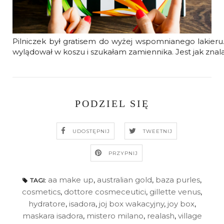
Pilniczek był gratisem do wyżej wspomnianego lakieru.
wylądował w koszu i szukałam zamiennika. Jest jak znala
PODZIEL SIĘ
UDOSTĘPNIJ
TWEETNIJ
PRZYPNIJ
aa make up
,
australian gold
,
baza purles
,
TAGI:
cosmetics
,
dottore cosmeceutici
,
gillette venus
,
hydratore
,
isadora
,
joj box wakacyjny
,
joy box
,
maskara isadora
,
mistero milano
,
realash
,
village