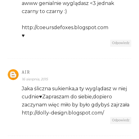
awww genialnie wyglądasz <3 jednak
czarny to czarny :)
http://coeursdefoxes.blogspot.com
♥
Odpowiedz
AIR
16 sierpnia, 2015
Jaka śliczna sukienka,a ty wyglądasz w niej
cudnie♥Zapraszam do siebie,dopiero
zaczynam więc miło by było gdybyś zajrzała
http://dolly-design.blogspot.com/
Odpowiedz