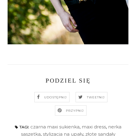
PODZIEL SIĘ
UDOSTĘPNIJ
TWEETNIJ
PRZYPNIJ
czarna maxi sukienka
,
maxi dress
,
nerka
TAGI:
saszetka
,
stylizacja na upały
,
złote sandały