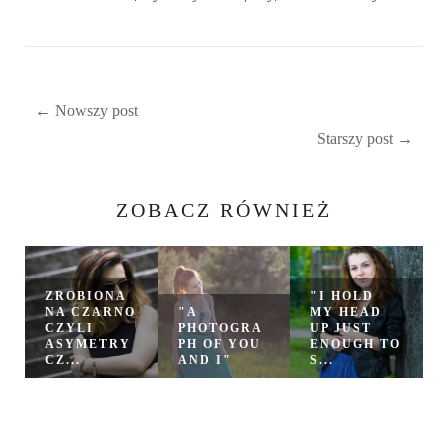
← Nowszy post
Starszy post →
ZOBACZ RÓWNIEŻ
ZROBIONA
"I HOLD
NA CZARNO
"A
MY HEAD
CZYLI
PHOTOGRA
UP JUST
ASYMETRY
PH OF YOU
ENOUGH TO
CZ...
AND I"
S...