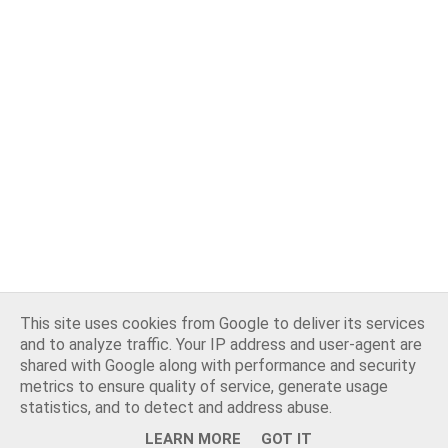
This site uses cookies from Google to deliver its services
and to analyze traffic. Your IP address and user-agent are
shared with Google along with performance and security
metrics to ensure quality of service, generate usage
statistics, and to detect and address abuse.
LEARN MORE
GOT IT
Opiekun bloga:
WebLove.PL
. Wszelkie prawa zastrzeżone.
NA GÓRĘ