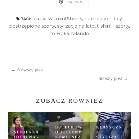
PRZYPNIJ
klapki f&f
,
mint&berry
,
nomination italy
,
TAGI:
postrzępione szorty
,
stylizacja na lato
,
t-shirt + szorty
,
torebka zalando
← Nowszy post
Starszy post →
ZOBACZ RÓWNIEŻ
BUTELKOW
KLASYCZN
SUKIENKA
O ZIELONY
A
IDEALNA -
KOMBINEZ
STYLIZACJ