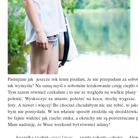
Pamiętam jak jeszcze rok temu pisałam, że nie przepadam za sob
tak wymyśla? Na samą myśl o sobotnim leżakowaniu czuję ciepło w
Tym razem również czekałam i to nie ze względu na wielkie plany 
polenić. Wyskoczyć za miasto, poleżeć na kocu, trochę wygrzać
listy. A nawet i więcej! Bo chociaż chciałabym nic nie robić, to ja
bym nie pomyślała. W ten właśnie sposób zrodziła się drożdżówka
bo fajnie widzieć jak ciacho znika, a okruchy nie są porozrzucan
Mam nadzieję, że Wasz weekend był również udany!
koszulka / t-shirt -
tutaj
/
here
szorty / shorts - choies klapki