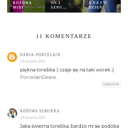
RÓŻOWA
ON I
A NA CO
MIDI
SZNU...
DZIEŃ
11 KOMENTARZE
DARIA-PORCELAIN
03 sierpnia, 2015
piękna torebka :) czaje się na taki worek ;)
PorcelainDesire
Odpowiedz
RÓŻOWA SZMINKA
03 sierpnia, 2015
Jaka świetna torebka, bardzo mi się podoba