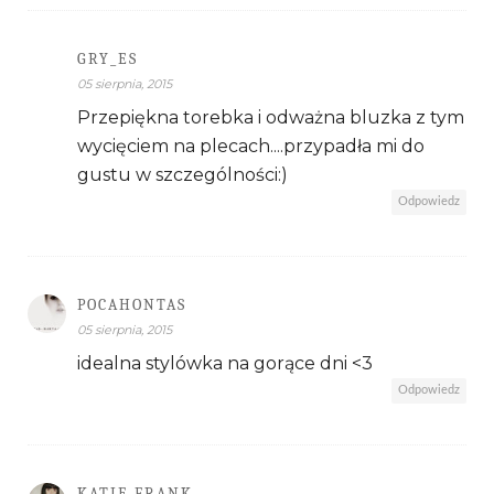
GRY_ES
05 sierpnia, 2015
Przepiękna torebka i odważna bluzka z tym
wycięciem na plecach....przypadła mi do
gustu w szczególności:)
Odpowiedz
POCAHONTAS
05 sierpnia, 2015
idealna stylówka na gorące dni <3
Odpowiedz
KATIE FRANK