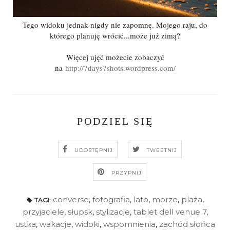
Tego widoku jednak nigdy nie zapomnę. Mojego raju, do
którego planuję wrócić...może już zimą?
Więcej ujęć możecie zobaczyć
na
http://7days7shots.wordpress.com/
PODZIEL SIĘ
UDOSTĘPNIJ
TWEETNIJ
PRZYPNIJ
converse
,
fotografia
,
lato
,
morze
,
plaża
,
TAGI:
przyjaciele
,
słupsk
,
stylizacje
,
tablet dell venue 7
,
ustka
,
wakacje
,
widoki
,
wspomnienia
,
zachód słońca