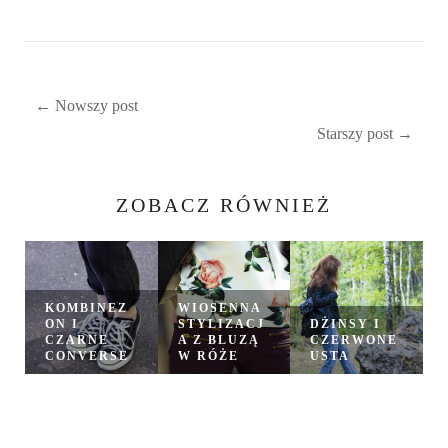
← Nowszy post
Starszy post →
ZOBACZ RÓWNIEŻ
KOMBINEZ
WIOSENNA
ON I
STYLIZACJ
DŻINSY I
CZARNE
A Z BLUZĄ
CZERWONE
CONVERSE
W RÓŻE
USTA