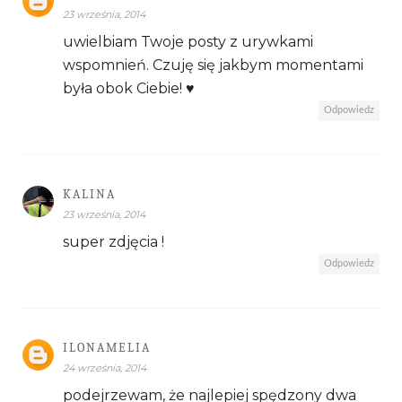
23 września, 2014
uwielbiam Twoje posty z urywkami
wspomnień. Czuję się jakbym momentami
była obok Ciebie! ♥
Odpowiedz
KALINA
23 września, 2014
super zdjęcia !
Odpowiedz
ILONAMELIA
24 września, 2014
podejrzewam, że najlepiej spędzony dwa