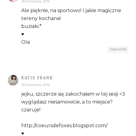
30 września, 2014
Ale pięknie, na sportowo! I jakie magiczne
tereny kochana!
buziaki:*
♥
Ola
Odpowiedz
KATIE FRANK
30 września, 2014
jejku, szczerze się zakochałam w tej sesji <3
wyglądasz niesamowicie, a to miejsce?
czaruje!
http://coeursdefoxes.blogspot.com/
♥