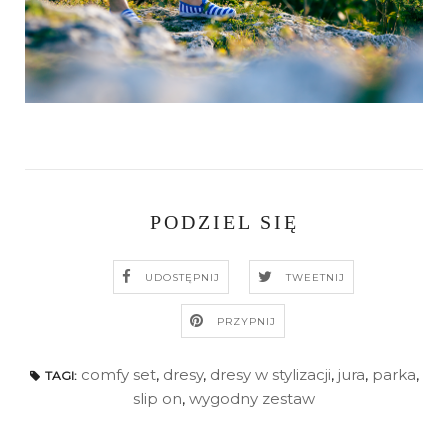
PODZIEL SIĘ
UDOSTĘPNIJ
TWEETNIJ
PRZYPNIJ
comfy set
,
dresy
,
dresy w stylizacji
,
jura
,
parka
,
TAGI:
slip on
,
wygodny zestaw