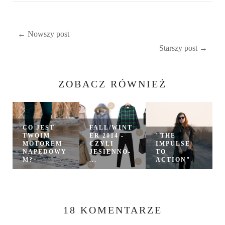
← Nowszy post
Starszy post →
ZOBACZ RÓWNIEŻ
CO JEST
FALL/WINT
TWOIM
ER 2014 -
"THE
MOTOREM
CZYLI
IMPULSE
NAPĘDOWY
JESIENNO-
TO
M?
...
ACTION"
18 KOMENTARZE