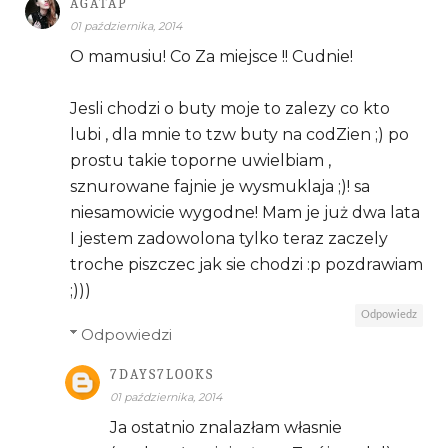
AGATAP
01 października, 2014
O mamusiu! Co Za miejsce !! Cudnie!
Jesli chodzi o buty moje to zalezy co kto
lubi , dla mnie to tzw buty na codZien ;) po
prostu takie toporne uwielbiam ,
sznurowane fajnie je wysmuklaja ;)! sa
niesamowicie wygodne! Mam je już dwa lata
I jestem zadowolona tylko teraz zaczely
troche piszczec jak sie chodzi :p pozdrawiam
;)))
Odpowiedz
Odpowiedzi
7DAYS7LOOKS
01 października, 2014
Ja ostatnio znalazłam własnie