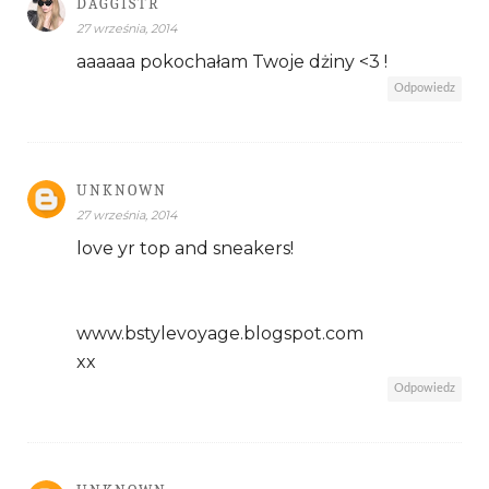
DAGGISTR
27 września, 2014
aaaaaa pokochałam Twoje dżiny <3 !
Odpowiedz
UNKNOWN
27 września, 2014
love yr top and sneakers!
www.bstylevoyage.blogspot.com
xx
Odpowiedz