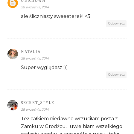
UNKNOWN
28 września, 2014
ale śliczniasty sweeeterek! <3
Odpowiedz
NATALIA
28 września, 2014
Super wyglądasz :))
Odpowiedz
SECRET_STYLE
28 września, 2014
Też całkiem niedawno wrzuciłam posta z
Zamku w Grodźcu... uwielbiam wszelkiego