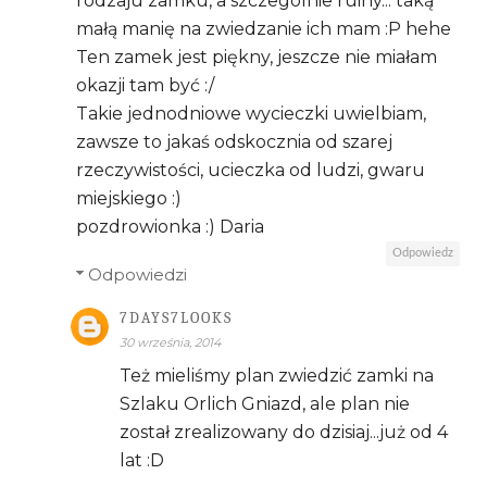
rodzaju zamku, a szczególnie ruiny... taką
małą manię na zwiedzanie ich mam :P hehe
Ten zamek jest piękny, jeszcze nie miałam
okazji tam być :/
Takie jednodniowe wycieczki uwielbiam,
zawsze to jakaś odskocznia od szarej
rzeczywistości, ucieczka od ludzi, gwaru
miejskiego :)
pozdrowionka :) Daria
Odpowiedz
Odpowiedzi
7DAYS7LOOKS
30 września, 2014
Też mieliśmy plan zwiedzić zamki na
Szlaku Orlich Gniazd, ale plan nie
został zrealizowany do dzisiaj...już od 4
lat :D