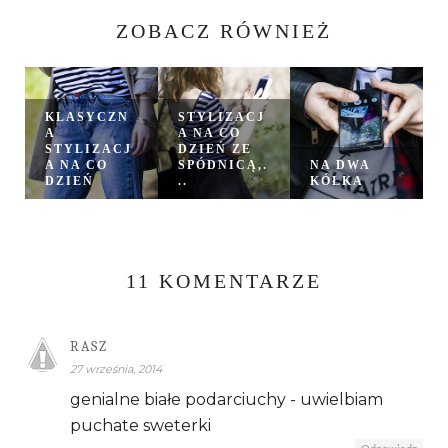
ZOBACZ RÓWNIEŻ
KLASYCZN
STYLIZACJ
A
A NA CO
STYLIZACJ
DZIEŃ ZE
A NA CO
SPÓDNICĄ,.
NA DWA
DZIEŃ
..
KÓŁKA
11 KOMENTARZE
RASZ
27 września, 2014
genialne białe podarciuchy - uwielbiam
puchate sweterki