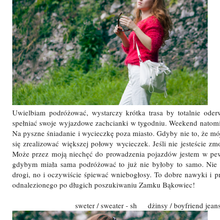
Uwielbiam podróżować, wystarczy krótka trasa by totalnie oder
spełniać swoje wyjazdowe zachcianki w tygodniu. Weekend natomia
Na pyszne śniadanie i wycieczkę poza miasto. Gdyby nie to, że mó
się zrealizować większej połowy wycieczek. Jeśli nie jesteście 
Może przez moją niechęć do prowadzenia pojazdów jestem w pewi
gdybym miała sama podróżować to już nie byłoby to samo. Nie 
drogi, no i oczywiście śpiewać wniebogłosy. To dobre nawyki i pr
odnalezionego po długich poszukiwaniu Zamku Bąkowiec!
sweter / sweater - sh dżinsy / boyfriend jean