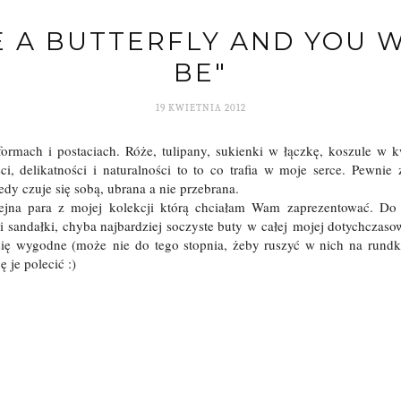
E A BUTTERFLY AND YOU 
BE"
19 KWIETNIA 2012
ormach i postaciach. Róże, tulipany, sukienki w łączkę, koszule w 
i, delikatności i naturalności to to co trafia w moje serce. Pewnie 
edy czuje się sobą, ubrana a nie przebrana.
lejna para z mojej kolekcji którą chciałam Wam zaprezentować. Do
sandałki, chyba najbardziej soczyste buty w całej mojej dotychczaso
się wygodne (może nie do tego stopnia, żeby ruszyć w nich na rundkę
 je polecić :)