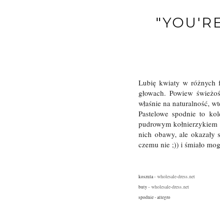
"YOU'R
Lubię kwiaty w różnych f
głowach. Powiew świeżośc
właśnie na naturalność, wt
Pastelowe spodnie to ko
pudrowym kołnierzykiem i 
nich obawy, ale okazały 
czemu nie ;)) i śmiało mogę
wholesale-dress.net
koszula -
wholesale-dress.net
buty -
spodnie - allegro