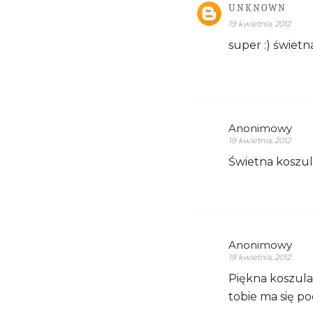
UNKNOWN
19 kwietnia, 2012
super :) świetn
Anonimowy
19 kwietnia, 2012
Świetna koszula
Anonimowy
19 kwietnia, 2012
Piękna koszula 
tobie ma się p