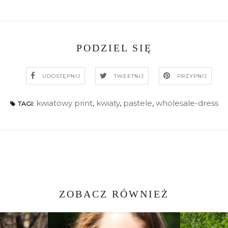
PODZIEL SIĘ
UDOSTĘPNIJ
TWEETNIJ
PRZYPNIJ
kwiatowy print
,
kwiaty
,
pastele
,
wholesale-dress
TAGI:
ZOBACZ RÓWNIEŻ