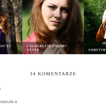
YOU'LL
COLOURLESS COLOR?
NEVER...
SOMETIME
34 KOMENTARZE
D
koszula ;o