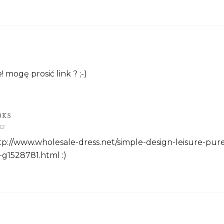
! mogę prosić link ? ;-)
OKS
12
tp://www.wholesale-dress.net/simple-design-leisure-pure
-g1528781.html :)