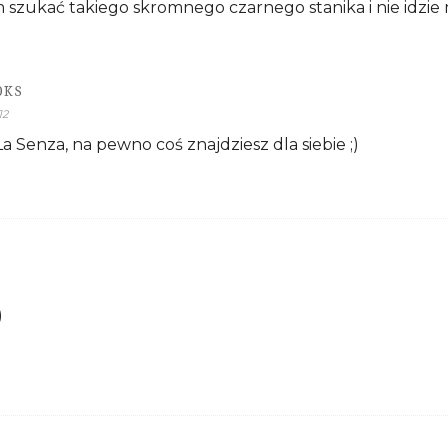
m szukać takiego skromnego czarnego stanika i nie idzie m
OKS
12
 Senza, na pewno coś znajdziesz dla siebie ;)
)