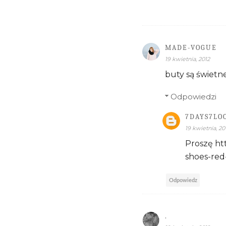
MADE-VOGUE
19 kwietnia, 2012
buty są świetne
Odpowiedzi
7DAYS7LO
19 kwietnia, 20
Proszę ht
shoes-red
Odpowiedz
.