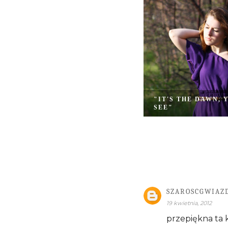
"IT'S THE DAWN, 
SEE"
SZAROSCGWIAZ
19 kwietnia, 2012
przepiękna ta 