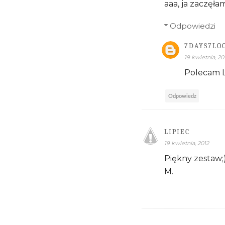
aaa, ja zaczęła
Odpowiedzi
7DAYS7LO
19 kwietnia, 20
Polecam La
Odpowiedz
LIPIEC
19 kwietnia, 2012
Piękny zestaw;
M.