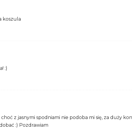
a koszula
! :)
choć z jasnymi spodniami nie podoba mi się, za duży kon
odobać :) Pozdrawiam