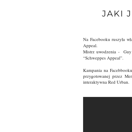
JAKI 
Na Facebooku ruszyła w
Appeal.
Mistrz uwodzenia - Guy 
“Schweppes Appeal”.
K
ampania na Facebbooku 
przygotowanej przez
Men
interaktywna
Red Urban.