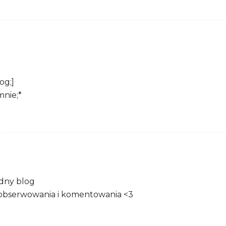
og;]
nie;*
dny blog
obserwowania i komentowania <3