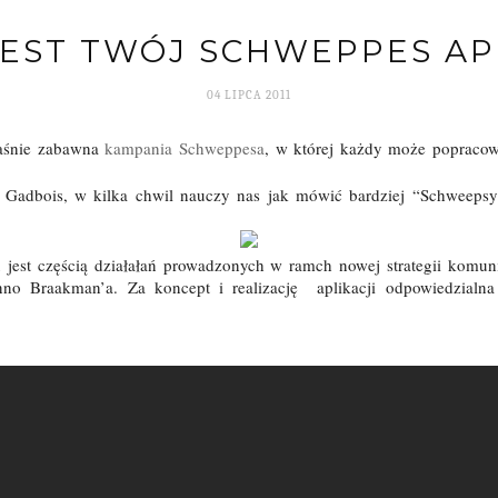
JEST TWÓJ SCHWEPPES A
04 LIPCA 2011
łaśnie zabawna
kampania Schweppesa
, w której każdy może popraco
Gadbois, w kilka chwil nauczy nas jak mówić bardziej “Schweeps
jest częścią działałań prowadzonych w ramch nowej strategii komun
no Braakman’a. Za koncept i realizację
aplikacji odpowiedzialna