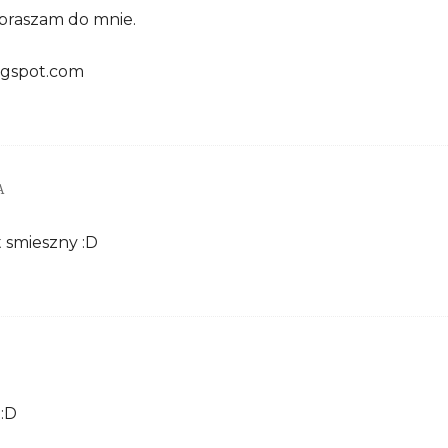
praszam do mnie.
ogspot.com
A
t smieszny :D
:D