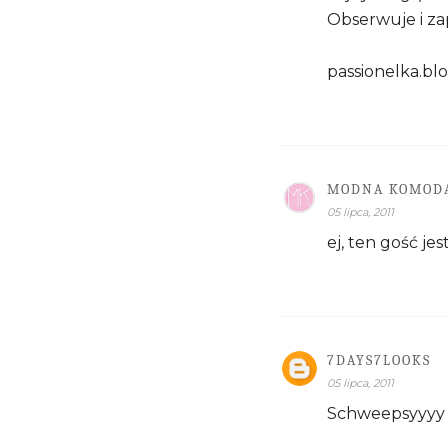
Obserwuje i za
passionelka.bl
MODNA KOMOD
05 lipca, 2011
ej, ten gość jes
7DAYS7LOOKS
05 lipca, 2011
Schweepsyyyy 