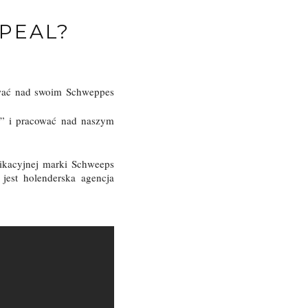
PPEAL?
wać nad swoim Schweppes
y” i pracować nad naszym
ikacyjnej marki Schweeps
 jest holenderska agencja