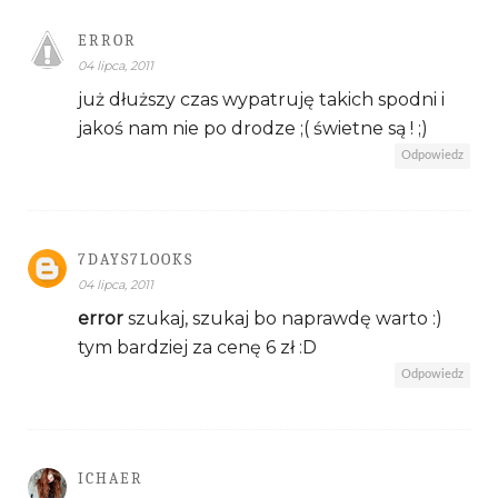
ERROR
04 lipca, 2011
już dłuższy czas wypatruję takich spodni i
jakoś nam nie po drodze ;( świetne są ! ;)
Odpowiedz
7DAYS7LOOKS
04 lipca, 2011
error
szukaj, szukaj bo naprawdę warto :)
tym bardziej za cenę 6 zł :D
Odpowiedz
ICHAER