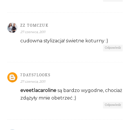
ZZ TOMCZUK
27 czerwca, 2011
cudowna stylizacja! świetne koturny :)
Odpowiedz
7DAYS7LOOKS
27 czerwca, 2011
eveetlacaroline
są bardzo wygodne, chociaż
zdążyły mnie obetrzeć ;)
Odpowiedz