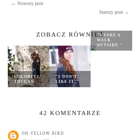
← Nowszy post
Starszy post →
ZOBACZ RÓWNIEŻ
"I TAKE A
WALK
OUTSIDE "
COLORFUL
"I DON'T
TOUCAN
LIKE IT!"
42 KOMENTARZE
OH-YELLOW-BIRD