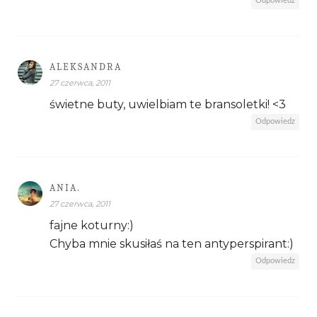
Odpowiedz
ALEKSANDRA
27 czerwca, 2011
świetne buty, uwielbiam te bransoletki! <3
Odpowiedz
ANIA.
27 czerwca, 2011
fajne koturny:)
Chyba mnie skusiłaś na ten antyperspirant:)
Odpowiedz