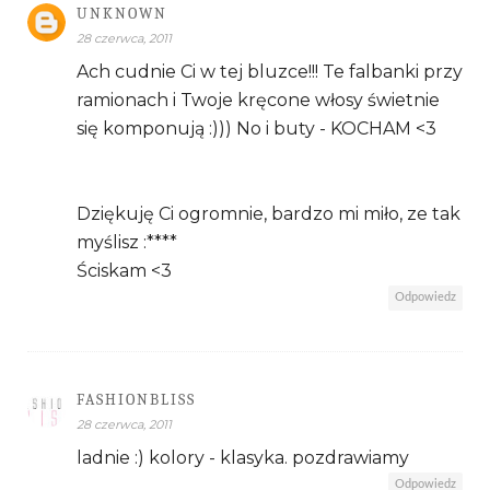
UNKNOWN
28 czerwca, 2011
Ach cudnie Ci w tej bluzce!!! Te falbanki przy
ramionach i Twoje kręcone włosy świetnie
się komponują :))) No i buty - KOCHAM <3
Dziękuję Ci ogromnie, bardzo mi miło, ze tak
myślisz :****
Ściskam <3
Odpowiedz
FASHIONBLISS
28 czerwca, 2011
ladnie :) kolory - klasyka. pozdrawiamy
Odpowiedz