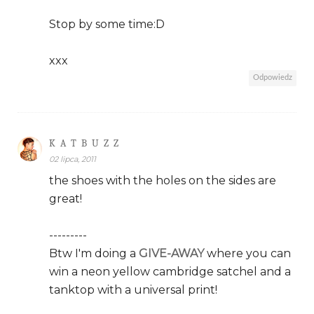
Stop by some time:D
xxx
Odpowiedz
K A T B U Z Z
02 lipca, 2011
the shoes with the holes on the sides are
great!
---------
Btw I'm doing a
GIVE-AWAY
where you can
win a neon yellow cambridge satchel and a
tanktop with a universal print!