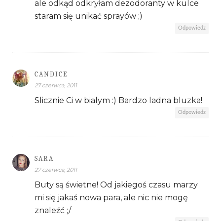
ale odkąd odkryłam dezodoranty w kulce
staram się unikać sprayów ;)
Odpowiedz
CANDICE
27 czerwca, 2011
Slicznie Ci w bialym :) Bardzo ladna bluzka!
Odpowiedz
SARA
27 czerwca, 2011
Buty są świetne! Od jakiegoś czasu marzy
mi się jakaś nowa para, ale nic nie mogę
znaleźć ;/