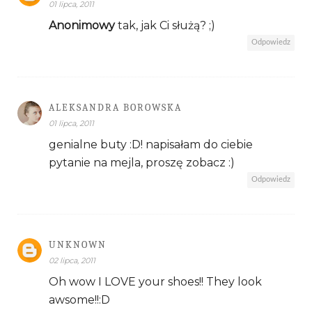
01 lipca, 2011
Anonimowy
tak, jak Ci służą? ;)
Odpowiedz
ALEKSANDRA BOROWSKA
01 lipca, 2011
genialne buty :D! napisałam do ciebie
pytanie na mejla, proszę zobacz :)
Odpowiedz
UNKNOWN
02 lipca, 2011
Oh wow I LOVE your shoes!! They look
awsome!!:D