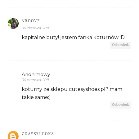
6ROOVE
30 czerwca, 2011
kapitalne buty! jestem fanka koturnów :D
Odpowiedz
Anonimowy
30 czerwca, 2011
koturny ze sklepu cutesyshoes.pl? mam
takie same:)
Odpowiedz
7DAYS7LOOKS