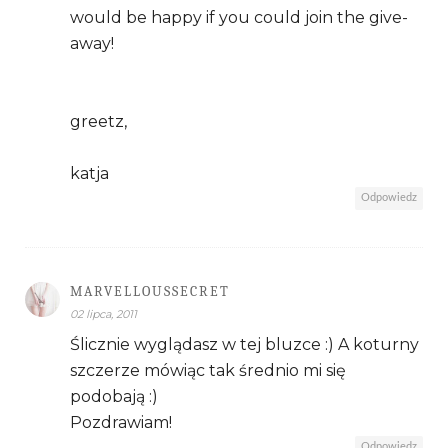
would be happy if you could join the give-
away!
greetz,
katja
Odpowiedz
MARVELLOUSSECRET
02 lipca, 2011
Ślicznie wyglądasz w tej bluzce :) A koturny
szczerze mówiąc tak średnio mi się
podobają :)
Pozdrawiam!
Odpowiedz