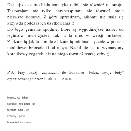
Dzisiejsza czarno-biała tematyka odbiła się również na stroju.
Testowałam nie tylko antyperspirant, ale również moje
pierwsze
koturny
. Z góry uprzedzam, nikomu nie stała się
krzywda podczas ich użytkowania :)
Do tego genialne spodnie, które są wygodniejsze nawet od
leginsów, uwierzycie? Taki a la dres w wersji rurkowej.
Z biżuterią jak to u mnie z biżuterią minimalistycznie w postaci
modułowej bransoletki od
moya
. Nadal nie jest to wymarzony
koralikowy zegarek, ale na niego również ostrzę zęby ;)
P.S.
Przy okazji zapraszam do konkursu "Pokaż swoje buty"
luuluu
organizowanego przez
---->
KLIK
bluzeczka - h&m
spodnie - top shop / sh
torebka- h&m / sh
koturny
-
podo
bransoletka -
moya