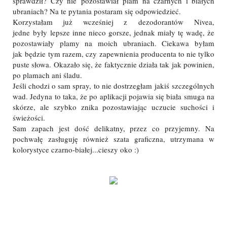
sprawdził? Czy nie pozostawiał plam na czarnych i białych
ubraniach? Na te pytania postaram się odpowiedzieć.
Korzystałam już wcześniej z dezodorantów Nivea,
jedne były lepsze inne nieco gorsze, jednak miały tę wadę, że
pozostawiały plamy na moich ubraniach. Ciekawa byłam
jak będzie tym razem, czy zapewnienia producenta to nie tylko
puste słowa. Okazało się, że faktycznie działa tak jak powinien,
po plamach ani śladu.
Jeśli chodzi o sam spray, to nie dostrzegłam jakiś szczególnych
wad. Jedyna to taka, że po aplikacji pojawia się biała smuga na
skórze, ale szybko znika pozostawiając uczucie suchości i
świeżości.
Sam zapach jest dość delikatny, przez co przyjemny. Na
pochwałę zasługuję również szata graficzna, utrzymana w
kolorystyce czarno-białej...cieszy oko :)