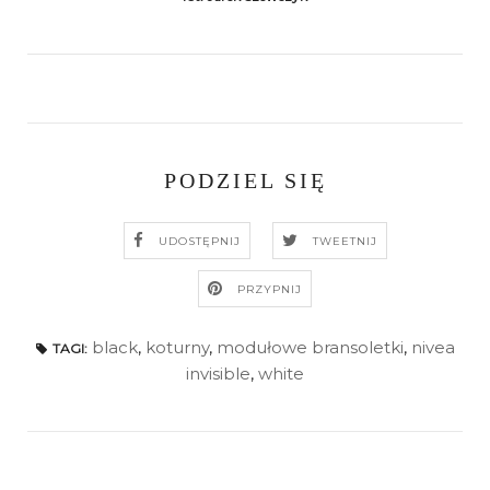
PODZIEL SIĘ
UDOSTĘPNIJ
TWEETNIJ
PRZYPNIJ
black
,
koturny
,
modułowe bransoletki
,
nivea
TAGI:
invisible
,
white