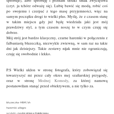
spróbuje), albo spróbuję i poznam słodki smak zwycięstwa
(czyt. ja tchórz odważę się). Lubię bawić się modą, robić coś
po swojemu i czerpać z tego masę przyjemności, więc na
samym początku drogi to wielki plus. Myślę, że z czasem stanę
w takim miejscu gdy już będę wiedziała jaki jest mój
prawdziwy styl, a tym czasem noszę to w czym czuję się
dobrze.
Mój strój jest bardzo klasyczny, czarne haremki w połączeniu z
falbaniastą bluzeczką, niezwykle zwiewną, w sam raz na takie
dni jak dzisiejszy. Takie zestawy nijak mnie nie ograniczają,
czuję się swobodnie i lekko.
P.S Wielki ukłon w stronę fotografa, który zobowiązał się
towarzyszyć mi przez cały okres mej szafiarskiej przygody,
oraz w stronę
Modnej Komody
, za której namową
postanowiłam stanąć przed obiektywem, a nie tylko za.
bluzeczka- H&M / sh
haremki- allegro
sandałki
- zwykły sklep w Kołobrzegu