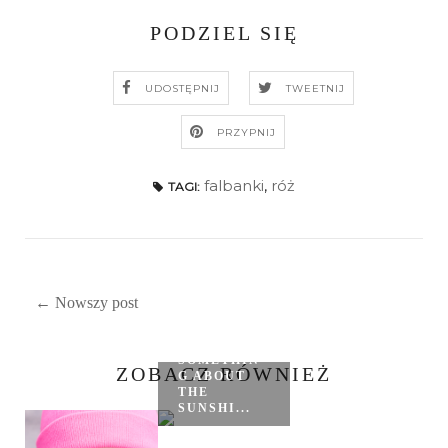
PODZIEL SIĘ
UDOSTĘPNIJ
TWEETNIJ
PRZYPNIJ
falbanki
,
róż
TAGI:
← Nowszy post
"THERE'S
SOMETHIN
ZOBACZ RÓWNIEŻ
G ABOUT
THE
SUNSHI...