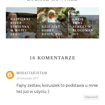
NAJPIĘKNI
GDZIE
EJSZA
TKWI
SUKIENKA
DZIŚ JEST
SUKCES W
W MOJEJ
DOBRY
BLOGOWAN
SZA...
DZIEŃ, BO?
IU?
16 KOMENTARZE
MODAITAKIETAM
28 listopada, 2017
Fajny zestaw, kożuszek to podstawa u mnie
też już w użyciu :)
Odpowiedz