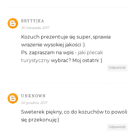
BRYTYJKA
30 listopada, 2017
Kożuch prezentuje się super, sprawia
wrażenie wysokiej jakości :).
Ps. zapraszam na wpis -
jaki plecak
turystyczny
wybrać? Moj ostatni :)
Odpowiedz
UNKNOWN
02 grudnia, 2017
Sweterek piękny, co do kożuchów to powoli
się przekonuję:)
Odpowiedz