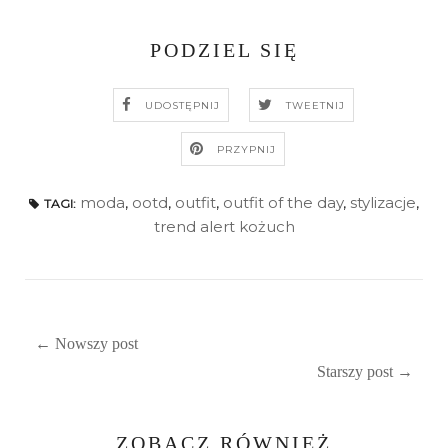
PODZIEL SIĘ
UDOSTĘPNIJ
TWEETNIJ
PRZYPNIJ
moda
,
ootd
,
outfit
,
outfit of the day
,
stylizacje
,
TAGI:
trend alert kożuch
← Nowszy post
Starszy post →
ZOBACZ RÓWNIEŻ