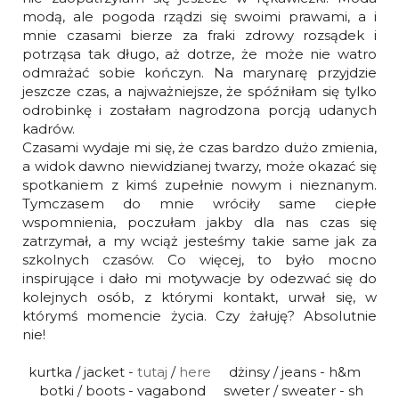
modą, ale pogoda rządzi się swoimi prawami, a i
mnie czasami bierze za fraki zdrowy rozsądek i
potrząsa tak długo, aż dotrze, że może nie watro
odmrażać sobie kończyn. Na marynarę przyjdzie
jeszcze czas, a najważniejsze, że spóźniłam się tylko
odrobinkę i zostałam nagrodzona porcją udanych
kadrów.
Czasami wydaje mi się, że czas bardzo dużo zmienia,
a widok dawno niewidzianej twarzy, może okazać się
spotkaniem z kimś zupełnie nowym i nieznanym.
Tymczasem do mnie wróciły same ciepłe
wspomnienia, poczułam jakby dla nas czas się
zatrzymał, a my wciąż jesteśmy takie same jak za
szkolnych czasów. Co więcej, to było mocno
inspirujące i dało mi motywacje by odezwać się do
kolejnych osób, z którymi kontakt, urwał się, w
którymś momencie życia. Czy żałuję? Absolutnie
nie!
kurtka / jacket -
tutaj
/
here
dżinsy / jeans - h&m
botki / boots - vagabond sweter / sweater - sh