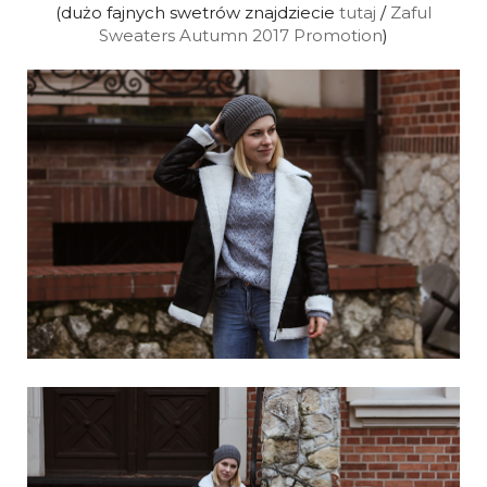
(dużo fajnych swetrów znajdziecie
tutaj
/
Zaful
Sweaters Autumn 2017 Promotion
)