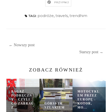
PRZYPNIJ
podróże
,
travels
,
trendhim
TAGI:
← Nowszy post
Starszy post →
ZOBACZ RÓWNIEŻ
BAGAŻ
MOTOCYKL
PODRĘCZN
EM PRZEZ
Y - CZYLI
EUROPĘ -
CO ZABRAĆ
GÓRSKIM
KOTOR,
Z...
SZLAKIEM
MO...