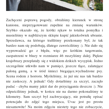
Zachęceni poprawą pogody, obraliśmy kierunek w stronę
kanionu, nieprzygotowani zupełnie na zmianę warunków.
Szybko okazało się, że krótki rękaw to totalna pomyłka i
musieliśmy w najbliższym sklepie kupić jakiekolwiek ubranie.
Sprzedawca, na którego trafiliśmy przekonany był, że tak
bardzo nam się podobają, dlatego zawróciliśmy :). Nie dało się
wyprowadzić go z błędu, więc po krótkim targowaniu,
zaopatrzeni w bluzy w rozmiarze 46 ruszyliśmy dalej. Piękne
krajobrazy przeplatały się z widokiem dzikich wysypisk. Jedno
szczególnie utkwiło nam w pamięci, jeszcze tlące, zalatujące
paloną gumą, a w śród śmieci biegające,wychudzone psy.
Scena rodem z horroru. Myśleliśmy, że już nic nas tak bardzo
nie zaskoczy. A jednak! Gdy dotarliśmy za szczyt, zaczęło
padać - chyba mamy jakiś dar do przyciągania deszczu :). Nie
odpuściliśmy jednak, w końcu nie na darmo pokonaliśmy te
kilometry. Sam szczyt był zachwycający, nie potrafię opisać
potencjału do zdjęć tego miejsca, Uvac jest po prostu
niesamowite! Na moim zdjęciu niestety tego nie zobaczycie,