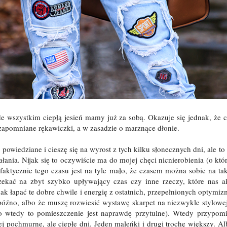
de wszystkim ciepłą jesień mamy już za sobą. Okazuje się jednak, że 
 zapomniane rękawiczki, a w zasadzie o marznące dłonie.
owiedziane i cieszę się na wyrost z tych kilku słonecznych dni, ale to 
ałania. Nijak się to oczywiście ma do mojej chęci nicnierobienia (o kt
faktycznie tego czasu jest na tyle mało, że czasem można sobie na tak
zekać na zbyt szybko upływający czas czy inne rzeczy, które nas a
ak łapać te dobre chwile i energię z ostatnich, przepełnionych optymi
 późno, albo że muszę rozwiesić wystawę skarpet na niezwykle stylowej
lko wtedy to pomieszczenie jest naprawdę przytulne). Wtedy przypo
j pochmurne, ale ciepłe dni. Jeden maleńki i drugi trochę większy. 