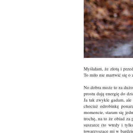
Myślałam, że złotą i prze
To miło nie martwić się o
No dobra może to za dużo p
prostu dają energię do dzi
Ja tak zwykle gadam, ale 
chociaż odrobinkę ponar
momencie, staram się jedn
trochę, na to że obiad za
suszarce (to wtedy i ty
towarzyszące mi w bardzie