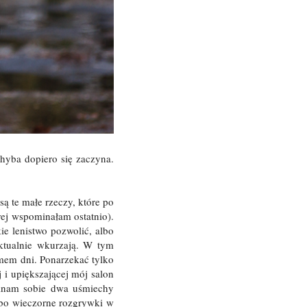
chyba dopiero się zaczyna.
są te małe rzeczy, które po
órej wspominałam ostatnio).
ie lenistwo pozwolić, albo
ktualnie wkurzają. W tym
zmem dni. Ponarzekać tylko
 i upiększającej mój salon
minam sobie dwa uśmiechy
Albo wieczorne rozgrywki w