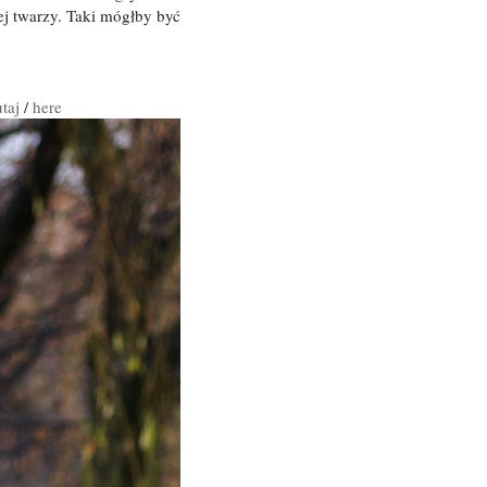
j twarzy. Taki mógłby być
utaj
/
here