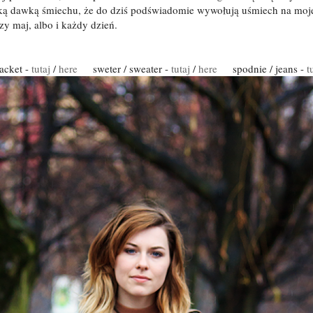
aką dawką śmiechu, że do dziś podświadomie wywołują uśmiech na moje
zy maj, albo i każdy dzień.
jacket -
tutaj
/
here
sweter / sweater -
tutaj
/
here
spodnie / jeans -
t