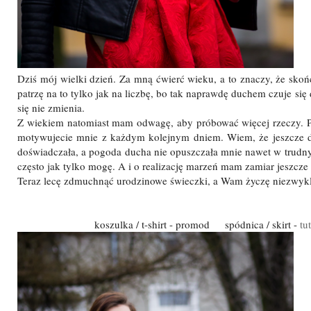
Dziś mój wielki dzień. Za mną ćwierć wieku, a to znaczy, że sko
patrzę na to tylko jak na liczbę, bo tak naprawdę duchem czuje się
się nie zmienia.
Z wiekiem natomiast mam odwagę, aby próbować więcej rzeczy. 
motywujecie mnie z każdym kolejnym dniem. Wiem, że jeszcze du
doświadczała, a pogoda ducha nie opuszczała mnie nawet w trudny
często jak tylko mogę. A i o realizację marzeń mam zamiar jeszcze
Teraz lecę zdmuchnąć urodzinowe świeczki, a Wam życzę niezwykle
koszulka / t-shirt - promod spódnica / skirt -
tu