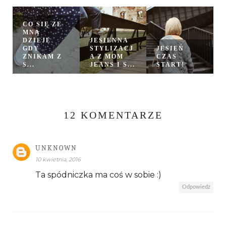
CO SIĘ ZE
MNĄ
DZIEJE
JESIENNA
GDY
STYLIZACJ
JESIEŃ
ZNIKAM Z
A Z MOM
CZAS
S...
JEANS I S...
START!
12 KOMENTARZE
UNKNOWN
10 kwietnia, 2016
Ta spódniczka ma coś w sobie :)
Odpowiedz