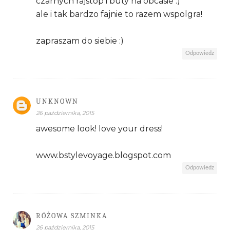
czarnych rajstop i buty na obcasie :)
ale i tak bardzo fajnie to razem wspolgra!
zapraszam do siebie :)
Odpowiedz
UNKNOWN
26 października, 2015
awesome look! love your dress!
www.bstylevoyage.blogspot.com
Odpowiedz
RÓŻOWA SZMINKA
26 października, 2015