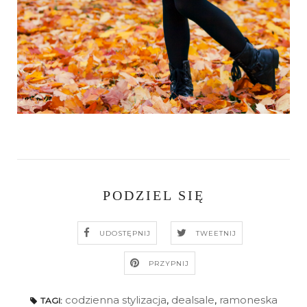
PODZIEL SIĘ
UDOSTĘPNIJ
TWEETNIJ
PRZYPNIJ
codzienna stylizacja
,
dealsale
,
ramoneska
TAGI: