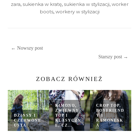
zara
,
sukienka w kratę
,
sukienka w stylizacji
,
worker
boots
,
workery w stylizacji
← Nowszy post
Starszy post →
ZOBACZ RÓWNIEŻ
KIMONO,
CROP TOP,
ZWIEWNY
BOYFRIEND
DŻINSY I
TOP I
Y I
CZERWONE
KLASYCZN
RAMONESK
USTA
E, CZ...
A