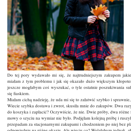
Do tej pory wydawało mi się, że najtrudniejszym zakupem jaki
miałam z tym problemu i jak się okazało dużo większym kłopotem 
jeszcze mogłabym coś wyszukać, o tyle ostatnie poszukiwania s
się fiaskiem.
Miałam cichą nadzieję, że uda mi się to załatwić szybko i sprawnie
Wiecie szybka dostawa i zwrot, skusiła mnie do zakupów. Dwa razy.
do koszyka i zapłacić? Oczywiście, że nie. Dwie próby, dwa różne f
mowy o szyciu na wymiar nie było. Podjęłam kolejną próbę i ruszył
przepadam za stacjonarnymi zakupami i chodzeniem po niej bez plan
odpowiednie na różne okazje. Ale wiecie co? Wolałabym jednak, ab