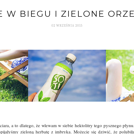
 W BIEGU I ZIELONE ORZ
02 WRZEŚNIA 2015
ciara, a to dlatego, że wlewam w siebie hektolitry tego pysznego płynu
opijałyśmy zieloną herbatę z imbryka. Możecie się dziwić, że polubi