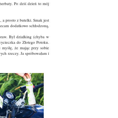
herbaty. Po dziś dzień to mój
 a prosto z butelki. Smak jest
polecam dodatkowo schłodzoną,
raw. Był działking (chyba w
wycieczka do Złotego Potoku.
e myślę, że mając przy sobie
owych rzeczy. Ja spróbowałam i