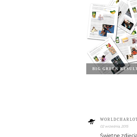
BIG GREEN RESUL
WORLDCHARLO
02 września, 2015
Świetne zdjęcia