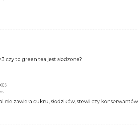
 czy to green tea jest słodzone?
OKS
015
al nie zawiera cukru, słodzików, stewii czy konserwantów 