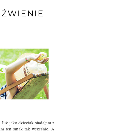
EŹWIENIE
. Już jako dzieciak siadałam z
łam ten smak tak wcześnie. A