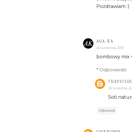
Pozdrawiam :)
AGA-KA
02 września, 2015
bombowy mix <3
Odpowiedzi
7DAYS7LO
02 września, 2
Soti natur
Odpowiedz
UNKNOWN