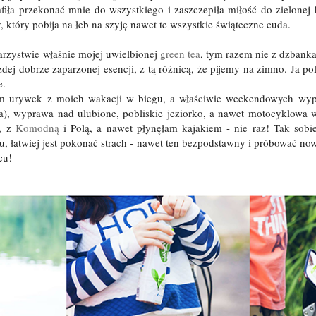
fiła przekonać mnie do wszystkiego i zaszczepiła miłość do zielonej 
 który pobija na łeb na szyję nawet te wszystkie świąteczne cuda.
arzystwie właśnie mojej uwielbionej
green tea
, tym razem nie z dzbanka,
żdej dobrze zaparzonej esencji, z tą różnicą, że pijemy na zimno. Ja 
e.
m urywek z moich wakacji w biegu, a właściwie weekendowych wyp
ata), wyprawa nad ulubione, pobliskie jeziorko, a nawet motocyklowa 
ż, z
Komodną
i Polą, a nawet płynęłam kajakiem - nie raz! Tak sobi
rcu, łatwiej jest pokonać strach - nawet ten bezpodstawny i próbować n
cu!