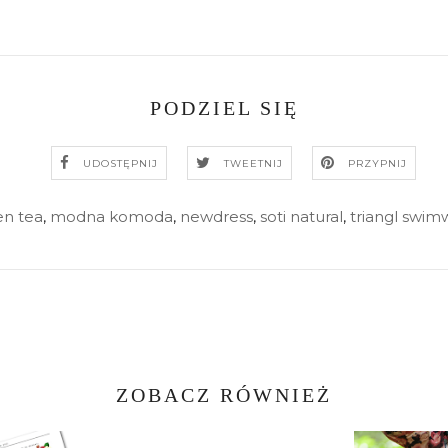
PODZIEL SIĘ
UDOSTĘPNIJ
TWEETNIJ
PRZYPNIJ
en tea
,
modna komoda
,
newdress
,
soti natural
,
triangl swim
ZOBACZ RÓWNIEŻ