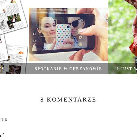
TS
SPOTKANIE W CHRZANOWIE
"I JUST 
8 KOMENTARZE
TTE
 :)