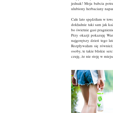
jednak! Moja babcia potra
ulubiony herbaciany napar,
Całe lato spędziłam w tow
dokładnie taki sam jak ka
bo świetnie gasi pragnieni
Przy okazji pokazuję Wa
najgorętszy dzień tego l
Rozpływałam się równie
osoby, te takie bliskie se
czuję, że nie stoję w miejs