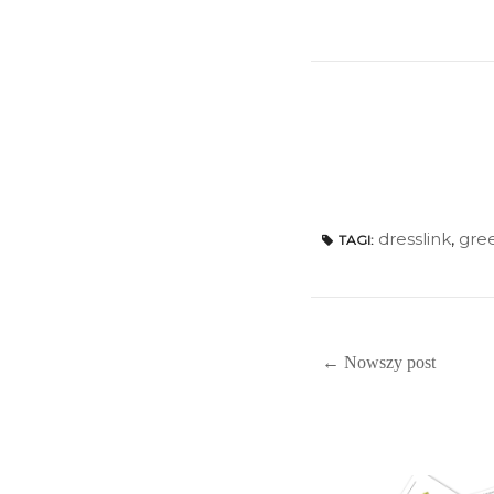
dresslink
,
gre
TAGI:
← Nowszy post