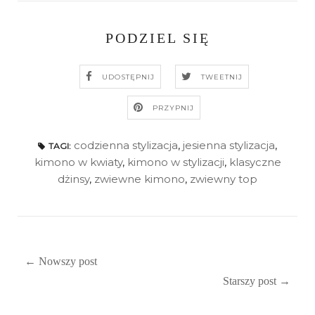
PODZIEL SIĘ
UDOSTĘPNIJ
TWEETNIJ
PRZYPNIJ
codzienna stylizacja
,
jesienna stylizacja
,
TAGI:
kimono w kwiaty
,
kimono w stylizacji
,
klasyczne
dżinsy
,
zwiewne kimono
,
zwiewny top
← Nowszy post
Starszy post →