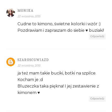
MONIKA
22 września, 2015
Cudne to kimono, świetne kolorki i wzór :)
Pozdrawiam i zapraszam do siebie ♥ buziaki!
Odpowiedz
SZAROSCGWIAZD
22 września, 2015
ja też mam takie buciki, botki na szpilce.
Kocham je ;d
Bluzeczka taka piękna! I jej zestawienie z
kimonem ♥
Odpowiedz