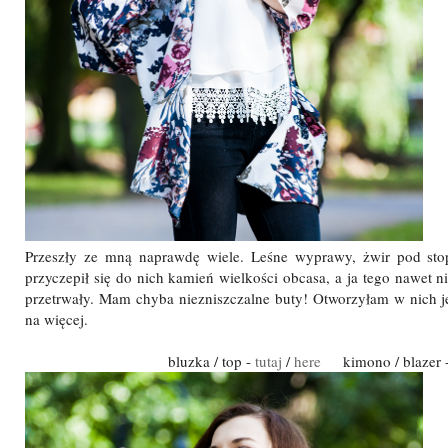
Przeszły ze mną naprawdę wiele. Leśne wyprawy, żwir pod stop
przyczepił się do nich kamień wielkości obcasa, a ja tego nawet 
przetrwały. Mam chyba niezniszczalne buty! Otworzyłam w nich j
na więcej.
bluzka / top -
tutaj
/
here
kimono / blazer 