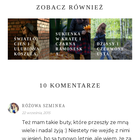
ZOBACZ RÓWNIEŻ
SUKIENKA
ŚWIATŁO,
W KRATĘ I
CIEŃ I
CZARNA
DŻINSY I
ULUBIONA
RAMONESK
CZERWONE
KOSZULA
A...
USTA
10 KOMENTARZE
RÓŻOWA SZMINKA
22 września, 2015
Też mam takie buty, które przeszły ze mną
wiele i nadal żyją :) Niestety nie wejdę z nimi
w jesień, bo są typowo letnie, ale wiem, że za