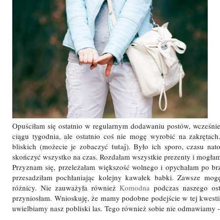
Opuściłam się ostatnio w regularnym dodawaniu postów, wcześniej
ciągu tygodnia, ale ostatnio coś nie mogę wyrobić na zakrętach
tutaj
bliskich (możecie je zobaczyć
). Było ich sporo, czasu nat
skończyć wszystko na czas. Rozdałam wszystkie prezenty i mogłam
Przyznam się, przeleżałam większość wolnego i opychałam po br
przesadziłam pochłaniając kolejny kawałek babki. Zawsze mog
różnicy. Nie zauważyła również
Komodna
podczas naszego osta
przyniosłam. Wnioskuję, że mamy podobne podejście w tej kwestii
uwielbiamy nasz pobliski las. Tego również sobie nie odmawiamy -