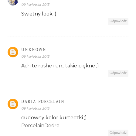
09 kwietnia, 2015
Swietny look :)
Odpowiedz
UNKNOWN
09 kwietnia, 2015
Ach te roshe run.. takie piękne ;)
Odpowiedz
DARIA-PORCELAIN
09 kwietnia, 2015
cudowny kolor kurteczki ;)
PorcelainDesire
Odpowiedz