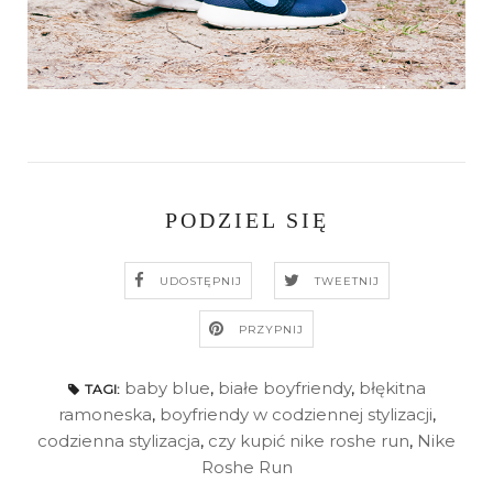
PODZIEL SIĘ
UDOSTĘPNIJ
TWEETNIJ
PRZYPNIJ
baby blue
,
białe boyfriendy
,
błękitna
TAGI:
ramoneska
,
boyfriendy w codziennej stylizacji
,
codzienna stylizacja
,
czy kupić nike roshe run
,
Nike
Roshe Run