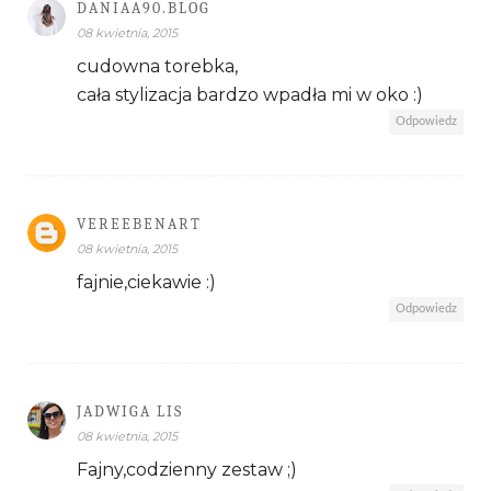
DANIAA90.BLOG
08 kwietnia, 2015
cudowna torebka,
cała stylizacja bardzo wpadła mi w oko :)
Odpowiedz
VEREEBENART
08 kwietnia, 2015
fajnie,ciekawie :)
Odpowiedz
JADWIGA LIS
08 kwietnia, 2015
Fajny,codzienny zestaw ;)