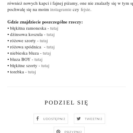
również nowych kapci i fajnej piżamy, one nie znalazły się w tym sp
pochwalę się na moim
instagramie
czy
fejsie
.
Gdzie znajdziecie poszczególne rzeczy:
• błękitna ramoneska -
tutaj
• dżinsowa koszula -
tutaj
• różowe szorty -
tutaj
• różowa spódnica -
tutaj
• niebieska bluza -
tutaj
• bluza BOY -
tutaj
• błękitne szorty -
tutaj
• torebka -
tutaj
PODZIEL SIĘ
UDOSTĘPNIJ
TWEETNIJ
PRZYPNIJ