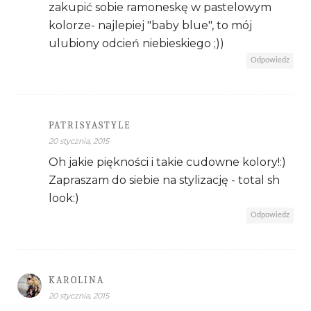
zakupić sobie ramoneskę w pastelowym
kolorze- najlepiej "baby blue", to mój
ulubiony odcień niebieskiego ;))
Odpowiedz
PATRISYASTYLE
20 stycznia, 2015
Oh jakie piękności i takie cudowne kolory!:)
Zapraszam do siebie na stylizację - total sh
look:)
Odpowiedz
KAROLINA
20 stycznia, 2015