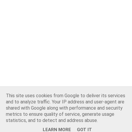
This site uses cookies from Google to deliver its services
and to analyze traffic. Your IP address and user-agent are
shared with Google along with performance and security
metrics to ensure quality of service, generate usage
statistics, and to detect and address abuse.
Opiekun bloga:
WebLove.PL
. Wszelkie prawa zastrzeżone.
LEARN MORE
GOT IT
NA GÓRĘ