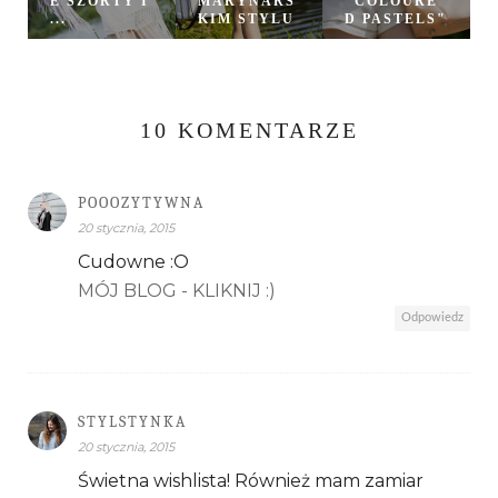
E SZORTY I
MARYNARS
"COLOURE
...
KIM STYLU
D PASTELS"
10 KOMENTARZE
POOOZYTYWNA
20 stycznia, 2015
Cudowne :O
MÓJ BLOG - KLIKNIJ :)
Odpowiedz
STYLSTYNKA
20 stycznia, 2015
Świetna wishlista! Również mam zamiar