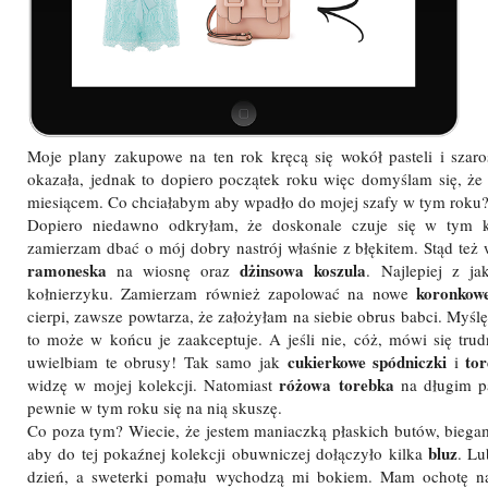
Moje plany zakupowe na ten rok kręcą się wokół pasteli i szarośc
okazała, jednak to dopiero początek roku więc domyślam się, że
miesiącem. Co chciałabym aby wpadło do mojej szafy w tym roku?
Dopiero niedawno odkryłam, że doskonale czuje się w tym ko
zamierzam dbać o mój dobry nastrój właśnie z błękitem. Stąd też 
ramoneska
dżinsowa koszula
na wiosnę oraz
. Najlepiej z j
koronkow
kołnierzyku. Zamierzam również zapolować na nowe
cierpi, zawsze powtarza, że założyłam na siebie obrus babci. Myślę
to może w końcu je zaakceptuje. A jeśli nie, cóż, mówi się tru
cukierkowe spódniczki
tor
uwielbiam te obrusy! Tak samo jak
i
różowa torebka
widzę w mojej kolekcji. Natomiast
na długim p
pewnie w tym roku się na nią skuszę.
Co poza tym? Wiecie, że jestem maniaczką płaskich butów, biega
bluz
aby do tej pokaźnej kolekcji obuwniczej dołączyło kilka
. Lu
dzień, a sweterki pomału wychodzą mi bokiem. Mam ochotę n