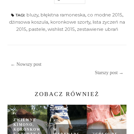
bluzy
,
błękitna ramoneska
,
co modne 2015
,
TAGI:
dżinsowa koszula
,
koronkowe szorty
,
lista zyczeń na
2015
,
pastele
,
wishlist 2015
,
zestawienie ubrań
← Nowszy post
Starszy post →
ZOBACZ RÓWNIEŻ
ZWIEWNE
KIMONO,
KORONKOW
W