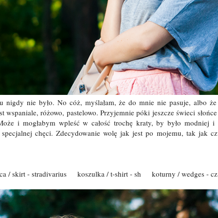
 tu nigdy nie było. No cóż, myślałam, że do mnie nie pasuje, albo że
jest wspaniale, różowo, pastelowo. Przyjemnie póki jeszcze świeci słoń
oże i mogłabym wpleść w całość trochę kraty, by było modniej i
i specjalnej chęci. Zdecydowanie wolę jak jest po mojemu, tak jak cz
ca / skirt - stradivarius koszulka / t-shirt - sh koturny / wedges - cz