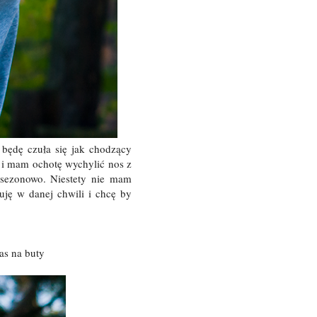
 będę czuła się jak chodzący
ce i mam ochotę wychylić nos z
 sezonowo. Niestety nie mam
uję w danej chwili i chcę by
as na buty