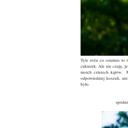
Tyle różu co ostatnio to
cukierek. Ale nie czuję, 
moich czterech kątów. M
odpowiedniej koszuli, an
było.
spódni