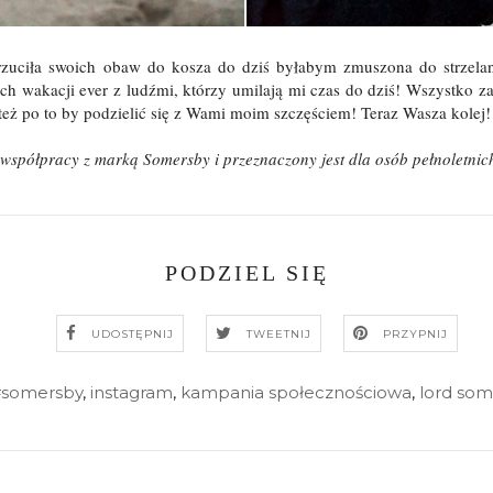
ciła swoich obaw do kosza do dziś byłabym zmuszona do strzelania 
ch wakacji ever z ludźmi, którzy umilają mi czas do dziś! Wszystko 
e też po to by podzielić się z Wami moim szczęściem! Teraz Wasza kolej
współpracy z marką Somersby i przeznaczony jest dla osób pełnoletnic
PODZIEL SIĘ
UDOSTĘPNIJ
TWEETNIJ
PRZYPNIJ
somersby
,
instagram
,
kampania społecznościowa
,
lord som