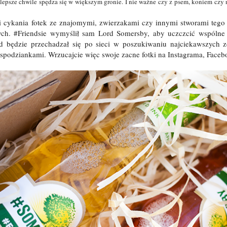
epsze chwile spędza się w większym gronie. I nie ważne czy z psem, koniem czy n
li cykania fotek ze znajomymi, zwierzakami czy innymi stworami tego ś
ych. #Friendsie wymyślił sam Lord Somersby, aby uczczcić wspólne
d będzie przechadzał się po sieci w poszukiwaniu najciekawszych z
spodziankami. Wrzucajcie więc swoje zacne fotki na Instagrama, Facebo