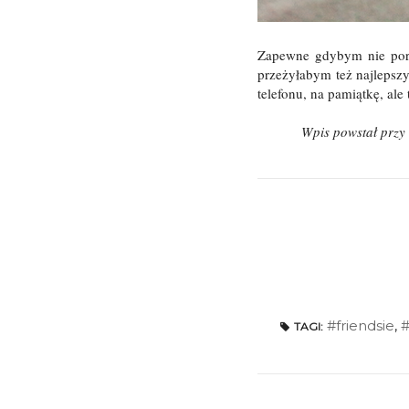
Zapewne gdybym nie porzu
przeżyłabym też najlepszy
telefonu, na pamiątkę, al
Wpis powstał przy 
#friendsie
,
#
TAGI: