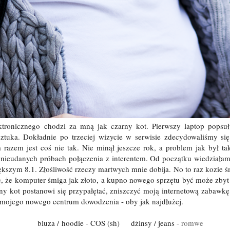
tronicznego chodzi za mną jak czarny kot. Pierwszy laptop popsuł 
ztuka. Dokładnie po trzeciej wizycie w serwisie zdecydowaliśmy si
 razem jest coś nie tak. Nie minął jeszcze rok, a problem jak był tak
 nieudanych próbach połączenia z interentem. Od początku wiedział
ększym 8.1. Złośliwość rzeczy martwych mnie dobija. No to raz kozie śm
ę, że komputer śmiga jak złoto, a kupno nowego sprzętu być może zbyt
ny kot postanowi się przypałętać, zniszczyć moją internetową zabawkę
 mojego nowego centrum dowodzenia - oby jak najdłużej.
bluza / hoodie - COS (sh) dżinsy / jeans -
romwe