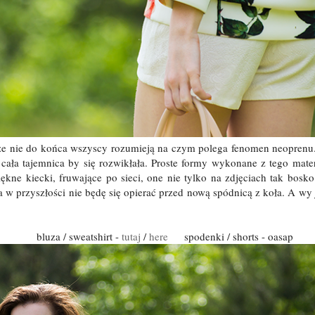
że nie do końca wszyscy rozumieją na czym polega fenomen neoprenu.
 cała tajemnica by się rozwikłała. Proste formy wykonane z tego materi
ękne kiecki, fruwające po sieci, one nie tylko na zdjęciach tak bos
a w przyszłości nie będę się opierać przed nową spódnicą z koła. A wy j
bluza / sweatshirt -
tutaj
/
here
spodenki / shorts - oasap