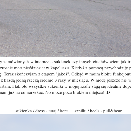
ny zamówionych w internecie sukienek czy innych ciuchów wiem jak tru
roście metr pięćdziesiąt w kapeluszu. Kiedyś z pomocą przychodziły 
dę. Teraz skończyłam z etapem "jakoś". Odkąd w moim bloku funkcjonu
 z każdą jedną rzeczą średnio 3 razy w miesiącu. W modę jeszcze nie w
tam. I tak oto wszystkie sukienki w mojej szafie stają się idealnie do
 mam już na co narzekać. No może poza brakiem miejsca! :D
sukienka / dress -
tutaj
/
here
szpilki / heels - pull&bear