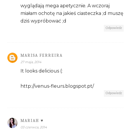
wyglądają mega apetycznie. A wczoraj
miałam ochotę na jakieś ciasteczka ;d muszę
dziś wypróbować ;d
Odpowiedz
MARISA FERREIRA
27 maja, 2014
It looks delicious (:
http://venus-fleurs.blogspot.pt/
Odpowiedz
MARIAH ♥
03 czerwca, 2014