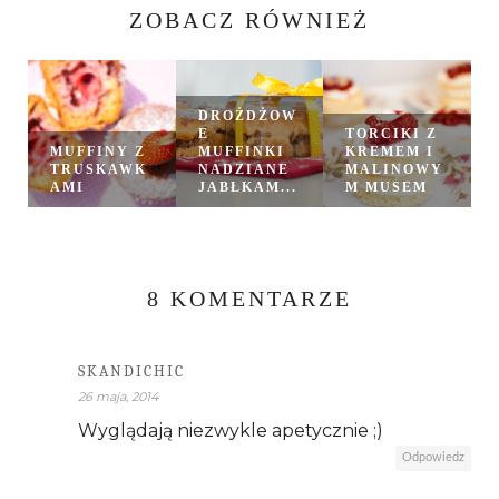
ZOBACZ RÓWNIEŻ
DROŻDŻOW
E
TORCIKI Z
MUFFINY Z
MUFFINKI
KREMEM I
TRUSKAWK
NADZIANE
MALINOWY
AMI
JABŁKAM...
M MUSEM
8 KOMENTARZE
SKANDICHIC
26 maja, 2014
Wyglądają niezwykle apetycznie ;)
Odpowiedz