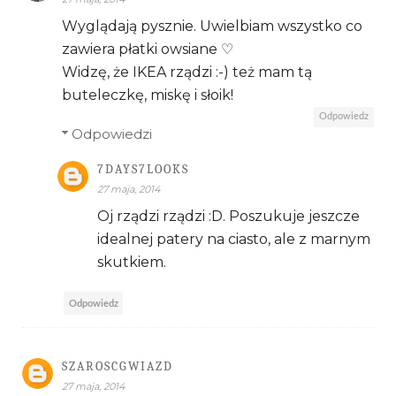
Wyglądają pysznie. Uwielbiam wszystko co
zawiera płatki owsiane ♡
Widzę, że IKEA rządzi :-) też mam tą
buteleczkę, miskę i słoik!
Odpowiedz
Odpowiedzi
7DAYS7LOOKS
27 maja, 2014
Oj rządzi rządzi :D. Poszukuje jeszcze
idealnej patery na ciasto, ale z marnym
skutkiem.
Odpowiedz
SZAROSCGWIAZD
27 maja, 2014