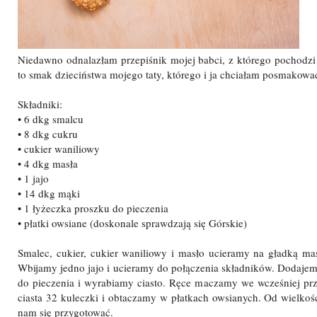
Niedawno odnalazłam przepiśnik mojej babci, z którego pochodzi
to smak dzieciństwa mojego taty, którego i ja chciałam posmakow
Składniki:
• 6 dkg smalcu
• 8 dkg cukru
• cukier waniliowy
• 4 dkg masła
• 1 jajo
• 14 dkg mąki
• 1 łyżeczka proszku do pieczenia
• płatki owsiane (doskonale sprawdzają się Górskie)
Smalec, cukier, cukier waniliowy i masło ucieramy na gładką mas
Wbijamy jedno jajo i ucieramy do połączenia składników. Dodaje
do pieczenia i wyrabiamy ciasto. Ręce maczamy we wcześniej pr
ciasta 32 kuleczki i obtaczamy w płatkach owsianych. Od wielkośc
nam się przygotować.