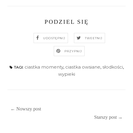
PODZIEL SIĘ
UDOSTĘPNIJ
TWEETNIJ
PRZYPNIJ
ciastka momenty
,
ciastka owsiane
,
słodkości
,
TAGI:
wypieki
← Nowszy post
Starszy post →