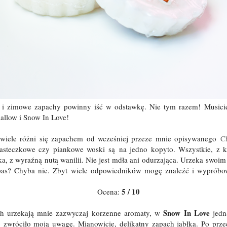
 i zimowe zapachy powinny iść w odstawkę. Nie tym razem! Musicie 
allow i Snow In Love!
wiele różni się zapachem od wcześniej przeze mnie opisywanego
C
iasteczkowe czy piankowe woski są na jedno kopyto. Wszystkie, z k
ka, z wyraźną nutą wanilii. Nie jest mdła ani odurzająca. Urzeka swoim
apas? Chyba nie. Zbyt wiele odpowiedników mogę znaleźć i wypróbo
5 / 10
Ocena:
Snow In Love
h urzekają mnie zazwyczaj korzenne aromaty, w
jedn
o zwróciło moją uwagę. Mianowicie, delikatny zapach jabłka. Po przec