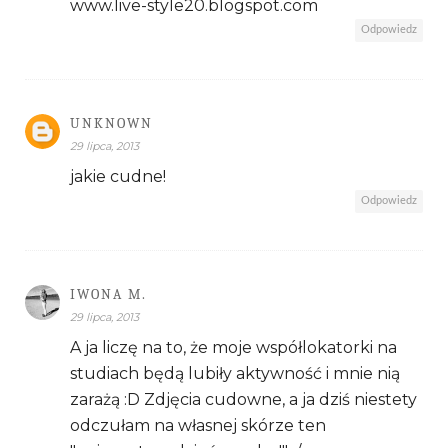
www.live-style20.blogspot.com
Odpowiedz
UNKNOWN
29 lipca, 2013
jakie cudne!
Odpowiedz
IWONA M.
29 lipca, 2013
A ja liczę na to, że moje współlokatorki na
studiach będą lubiły aktywność i mnie nią
zarażą :D Zdjęcia cudowne, a ja dziś niestety
odczułam na własnej skórze ten