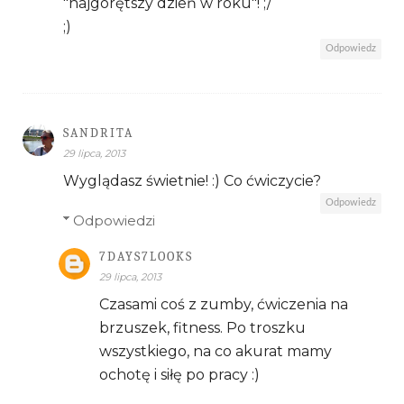
"najgorętszy dzień w roku"! ;/
;)
Odpowiedz
SANDRITA
29 lipca, 2013
Wyglądasz świetnie! :) Co ćwiczycie?
Odpowiedz
Odpowiedzi
7DAYS7LOOKS
29 lipca, 2013
Czasami coś z zumby, ćwiczenia na
brzuszek, fitness. Po troszku
wszystkiego, na co akurat mamy
ochotę i siłę po pracy :)