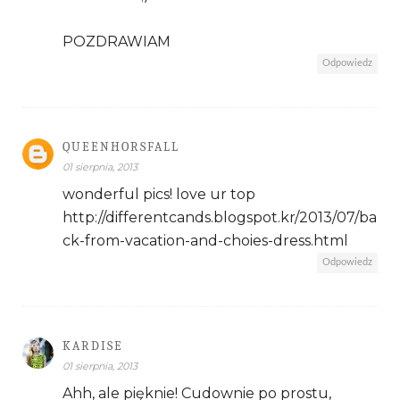
POZDRAWIAM
Odpowiedz
QUEENHORSFALL
01 sierpnia, 2013
wonderful pics! love ur top
http://differentcands.blogspot.kr/2013/07/ba
ck-from-vacation-and-choies-dress.html
Odpowiedz
KARDISE
01 sierpnia, 2013
Ahh, ale pięknie! Cudownie po prostu,