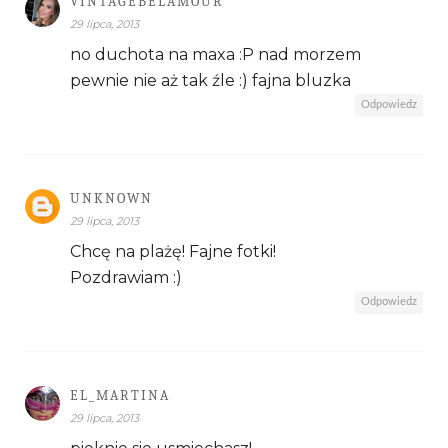
VINTAGEBELAMOUR
29 lipca, 2013
no duchota na maxa :P nad morzem
pewnie nie aż tak źle :) fajna bluzka
Odpowiedz
UNKNOWN
29 lipca, 2013
Chcę na plażę! Fajne fotki!
Pozdrawiam :)
Odpowiedz
EL_MARTINA
29 lipca, 2013