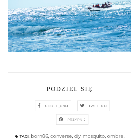
PODZIEL SIĘ
UDOSTĘPNIJ
TWEETNIJ
PRZYPNIJ
born86
,
converse
,
diy
,
mosquito
,
ombre
,
TAGI: