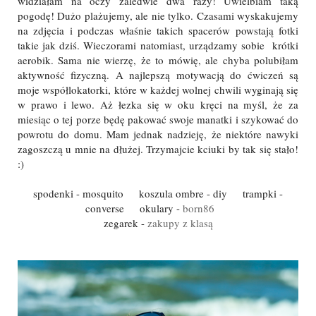
widziałam na oczy zaledwie dwa razy! Uwielbiam taką
pogodę! Dużo plażujemy, ale nie tylko. Czasami wyskakujemy
na zdjęcia i podczas właśnie takich spacerów powstają fotki
takie jak dziś. Wieczorami natomiast, urządzamy sobie krótki
aerobik. Sama nie wierzę, że to mówię, ale chyba polubiłam
aktywność fizyczną. A najlepszą motywacją do ćwiczeń są
moje współlokatorki, które w każdej wolnej chwili wyginają się
w prawo i lewo. Aż łezka się w oku kręci na myśl, że za
miesiąc o tej porze będę pakować swoje manatki i szykować do
powrotu do domu. Mam jednak nadzieję, że niektóre nawyki
zagoszczą u mnie na dłużej. Trzymajcie kciuki by tak się stało!
:)
spodenki - mosquito koszula ombre - diy trampki -
converse okulary -
born86
zegarek -
zakupy z klasą