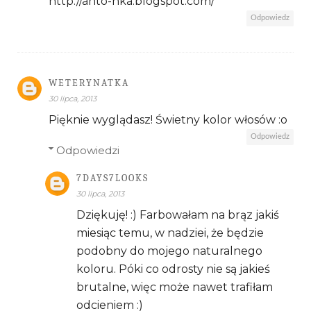
http://anto-nka.blogspot.com/
Odpowiedz
WETERYNATKA
30 lipca, 2013
Pięknie wyglądasz! Świetny kolor włosów :o
Odpowiedz
Odpowiedzi
7DAYS7LOOKS
30 lipca, 2013
Dziękuję! :) Farbowałam na brąz jakiś
miesiąc temu, w nadziei, że będzie
podobny do mojego naturalnego
koloru. Póki co odrosty nie są jakieś
brutalne, więc może nawet trafiłam
odcieniem :)