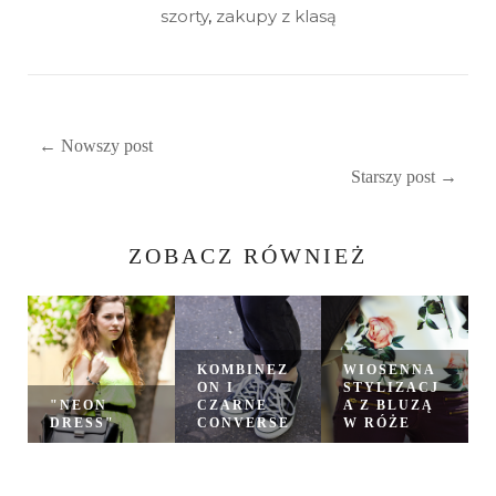
szorty
,
zakupy z klasą
← Nowszy post
Starszy post →
ZOBACZ RÓWNIEŻ
KOMBINEZ
WIOSENNA
ON I
STYLIZACJ
"NEON
CZARNE
A Z BLUZĄ
DRESS"
CONVERSE
W RÓŻE