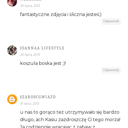
30 lipca, 2013
fantastyczne zdjęcia i śliczna jesteś;)
Odpowiedz
JOANNAA LIFESTYLE
30 lipca, 2013
koszula boska jest ;)!
Odpowiedz
SZAROSCGWIAZD
31 lipca, 2013
u nas to gorąco też utrzymywało się bardzo
długo, ach Kasiu zazdroszczę Ci tego morza!
Ja codziennie wracając z zabaw z