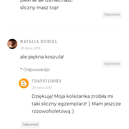
pieknie sie usmiechasz!
sliczny masz top!
Odpowiedz
NATALIA DUBIEL
29 lipca, 2013
ale piękna koszula!
Odpowiedz
Odpowiedzi
7DAYS7LOOKS
29 lipca, 2013
Dziękuję! Moja koleżanka zrobiła mi
taki śliczny egzemplarz! :) Mam jeszcze
różowofioletową :)
Odpowiedz