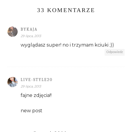
33 KOMENTARZE
BYKAJA
29 lipca, 2013
wyglądasz super! no i trzymam kciuki ;))
Odpowiedz
LIVE-STYLE20
29 lipca, 2013
fajne zdjęcia!!
new post