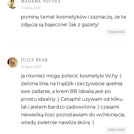
MADAME POUPÉE
11 lipca, 2013
pominę temat kosmetyków i zaznaczę, że te
zdjęcia są bajeczne! Jak z gazety!
Odpowiedz
JULLY BEAR
12 lipca, 2013
ja również mogę polecić kosmetyki Vichy :)
zielona linia na trądzik rzeczywiście spełnia
swe zadanie, a krem BB Idealia jest po
prostu idealny ;) Cetaphil używam od kliku
lat i jestem bardzo zadowolona :) czasami
niewielką ilość pozostawiam do wchłonięcia,
wtedy świetnie nawilża skórę :)
Odpowiedz