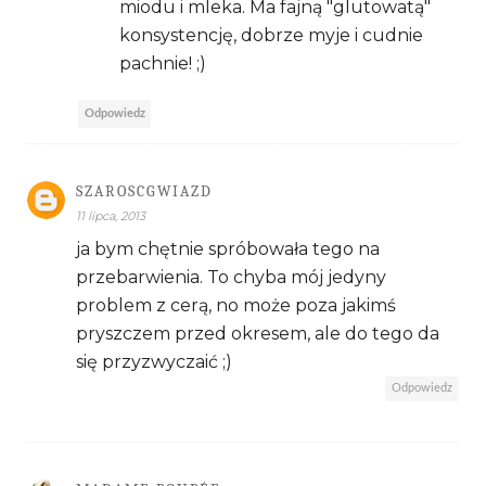
miodu i mleka. Ma fajną "glutowatą"
konsystencję, dobrze myje i cudnie
pachnie! ;)
Odpowiedz
SZAROSCGWIAZD
11 lipca, 2013
ja bym chętnie spróbowała tego na
przebarwienia. To chyba mój jedyny
problem z cerą, no może poza jakimś
pryszczem przed okresem, ale do tego da
się przyzwyczaić ;)
Odpowiedz