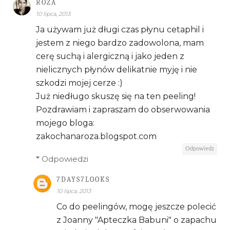
RÓŻA
10 lipca, 2013
Ja używam już długi czas płynu cetaphil i
jestem z niego bardzo zadowolona, mam
cerę suchą i alergiczną i jako jeden z
nielicznych płynów delikatnie myję i nie
szkodzi mojej cerze :)
Już niedługo skuszę się na ten peeling!
Pozdrawiam i zapraszam do obserwowania
mojego bloga:
zakochanaroza.blogspot.com
Odpowiedz
Odpowiedzi
7DAYS7LOOKS
10 lipca, 2013
Co do peelingów, mogę jeszcze polecić
z Joanny "Apteczka Babuni" o zapachu