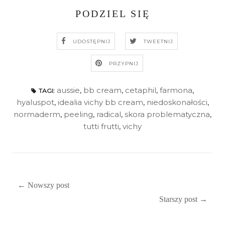
PODZIEL SIĘ
UDOSTĘPNIJ
TWEETNIJ
PRZYPNIJ
aussie
,
bb cream
,
cetaphil
,
farmona
,
TAGI:
hyaluspot
,
idealia vichy bb cream
,
niedoskonałości
,
normaderm
,
peeling
,
radical
,
skora problematyczna
,
tutti frutti
,
vichy
← Nowszy post
Starszy post →