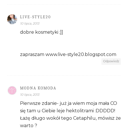
LIVE-STYLE20
10 lipca, 2013
dobre kosmetyki ;]]
zapraszam www.live-style20.blogspot.com
Odpowiedz
MODNA KOMODA
10 lipca, 2013
Pierwsze zdanie- już ja wiem moja mała CO
się tam u Ciebie leje hektolitrami :DDDDD!
Łażę długo wokół tego Cetaphilu, mówisz że
warto ?