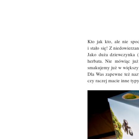
Kto jak kto, ale nie sp
i stało się! Z niedowierz
Jako duża dziewczynka (a
herbata. Nie mówiąc ju
smakujemy już w większy
Dla Was zapewne też nazw
czy raczej macie inne typ