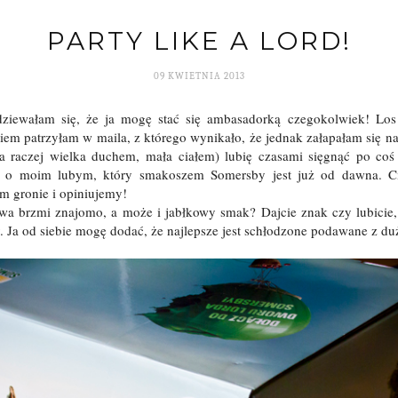
PARTY LIKE A LORD!
09 KWIETNIA 2013
odziewałam się, że ja mogę stać się ambasadorką czegokolwiek! Lo
aniem patrzyłam w maila, z którego wynikało, że jednak załapałam się n
 raczej wielka duchem, mała ciałem) lubię czasami sięgnąć po coś
ż o moim lubym, który smakoszem Somersby jest już od dawna. Ci
m gronie i opiniujemy!
a brzmi znajomo, a może i jabłkowy smak? Dajcie znak czy lubicie, 
y. Ja od siebie mogę dodać, że najlepsze jest schłodzone podawane z d