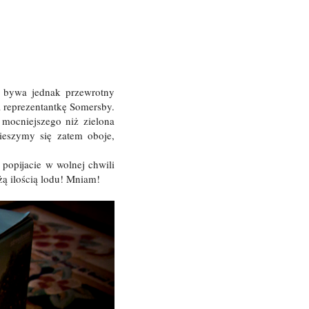
s bywa jednak przewrotny
a reprezentantkę Somersby.
 mocniejszego niż zielona
eszymy się zatem oboje,
popijacie w wolnej chwili
użą ilością lodu! Mniam!