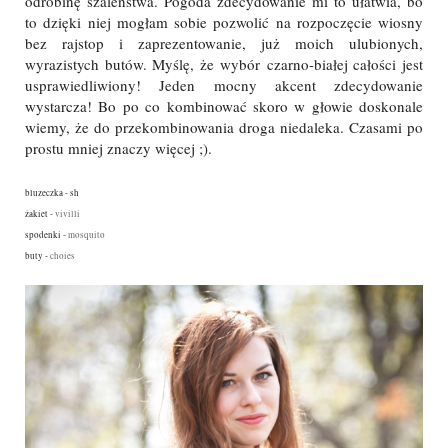
odrobinę szaleństwa. Pogoda zdecydowanie mi to ułatwia, bo
to dzięki niej mogłam sobie pozwolić na rozpoczęcie wiosny
bez rajstop i zaprezentowanie, już moich ulubionych,
wyrazistych butów. Myślę, że wybór czarno-białej całości jest
usprawiedliwiony! Jeden mocny akcent zdecydowanie
wystarcza! Bo po co kombinować skoro w głowie doskonale
wiemy, że do przekombinowania droga niedaleka. Czasami po
prostu mniej znaczy więcej ;).
bluzeczka - sh
żakiet -
vivilli
spodenki -
mosquito
buty -
choies