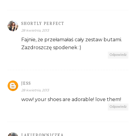
SHORTLY PERFECT
28 kwietnia, 2013
Fajnie, że przełamałaś cały zestaw butami.
Zazdroszczę spodenek :)
Odpowiedz
JESS
28 kwietnia, 2013
wow! your shoes are adorable! love them!
Odpowiedz
LAKIEROWNICZKA