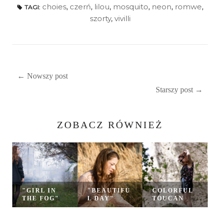
choies
,
czerń
,
lilou
,
mosquito
,
neon
,
romwe
,
TAGI:
szorty
,
vivilli
← Nowszy post
Starszy post →
ZOBACZ RÓWNIEŻ
"GIRL IN
"BEAUTIFU
COLORFUL
THE FOG"
L DAY"
TOUCAN