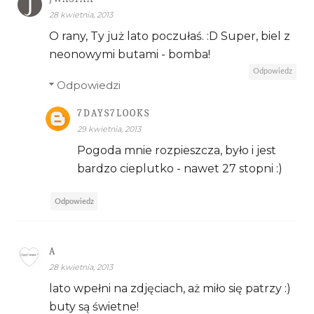
28 kwietnia, 2013
O rany, Ty już lato poczułaś. :D Super, biel z
neonowymi butami - bomba!
Odpowiedz
Odpowiedzi
7DAYS7LOOKS
29 kwietnia, 2013
Pogoda mnie rozpieszcza, było i jest
bardzo cieplutko - nawet 27 stopni :)
Odpowiedz
A
28 kwietnia, 2013
lato wpełni na zdjęciach, aż miło się patrzy :)
buty są świetne!