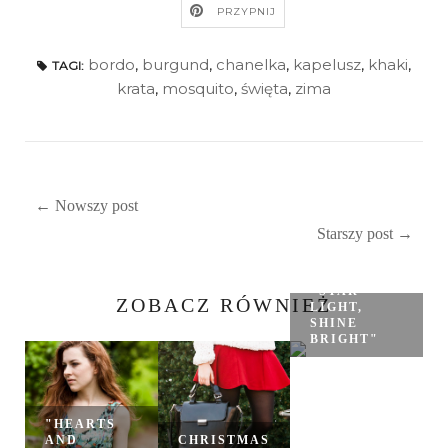
PRZYPNIJ
bordo
,
burgund
,
chanelka
,
kapelusz
,
khaki
,
TAGI:
krata
,
mosquito
,
święta
,
zima
← Nowszy post
Starszy post →
"STAR
ZOBACZ RÓWNIEŻ
LIGHT,
SHINE
BRIGHT"
"HEARTS
AND
CHRISTMAS