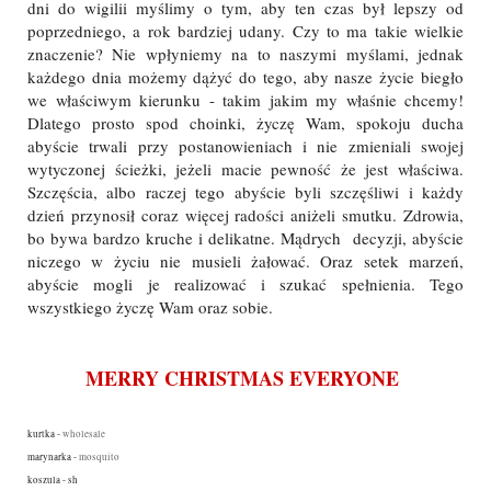
dni do wigilii myślimy o tym, aby ten czas był lepszy od
poprzedniego, a rok bardziej udany. Czy to ma takie wielkie
znaczenie? Nie wpłyniemy na to naszymi myślami, jednak
każdego dnia możemy dążyć do tego, aby nasze życie biegło
we właściwym kierunku - takim jakim my właśnie chcemy!
Dlatego prosto spod choinki, życzę Wam, spokoju ducha
abyście trwali przy postanowieniach i nie zmieniali swojej
wytyczonej ścieżki, jeżeli macie pewność że jest właściwa.
Szczęścia, albo raczej tego abyście byli szczęśliwi i każdy
dzień przynosił coraz więcej radości aniżeli smutku. Zdrowia,
bo bywa bardzo kruche i delikatne. Mądrych decyzji, abyście
niczego w życiu nie musieli żałować. Oraz setek marzeń,
abyście mogli je realizować i szukać spełnienia. Tego
wszystkiego życzę Wam oraz sobie.
MERRY CHRISTMAS EVERYONE
kurtka -
wholesale
marynarka -
mosquito
koszula - sh