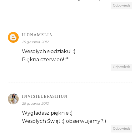
Odpowiedz
ILONAMELIA
25 grudnia, 2012
Wesołych słodziaku! :)
Piękna czerwień! :*
Odpowiedz
INVISIBLEFASHION
25 grudnia, 2012
Wygladasz pięknie :)
Wesołych Świąt :) obserwujemy?:)
Odpowiedz