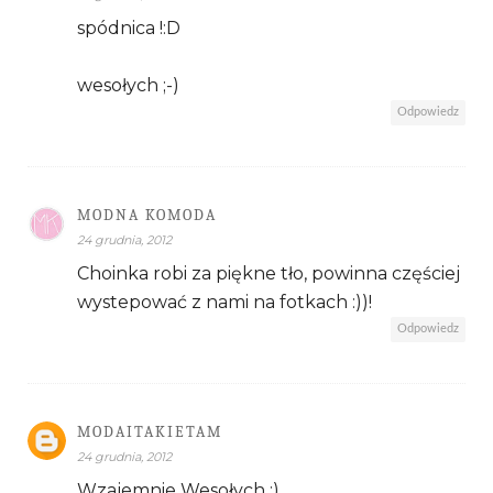
spódnica !:D
wesołych ;-)
Odpowiedz
MODNA KOMODA
24 grudnia, 2012
Choinka robi za piękne tło, powinna częściej
wystepować z nami na fotkach :))!
Odpowiedz
MODAITAKIETAM
24 grudnia, 2012
Wzajemnie Wesołych :)