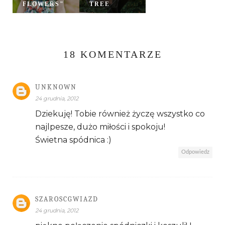
FLOWERS"
TREE
18 KOMENTARZE
UNKNOWN
24 grudnia, 2012
Dziekuję! Tobie również życzę wszystko co
najlpesze, dużo miłości i spokoju!
Świetna spódnica :)
Odpowiedz
SZAROSCGWIAZD
24 grudnia, 2012