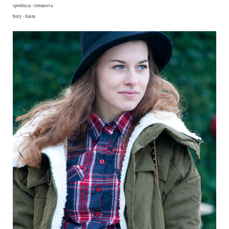
spódnica - terranova
buty - h&m