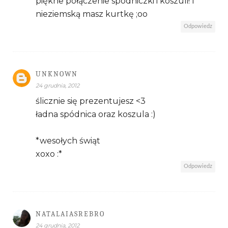
piękne połączenie spódniczki i koszuli! I
nieziemską masz kurtkę ;oo
Odpowiedz
UNKNOWN
24 grudnia, 2012
ślicznie się prezentujesz <3
ładna spódnica oraz koszula :)
*wesołych świąt
xoxo :*
Odpowiedz
NATALAIASREBRO
24 grudnia, 2012