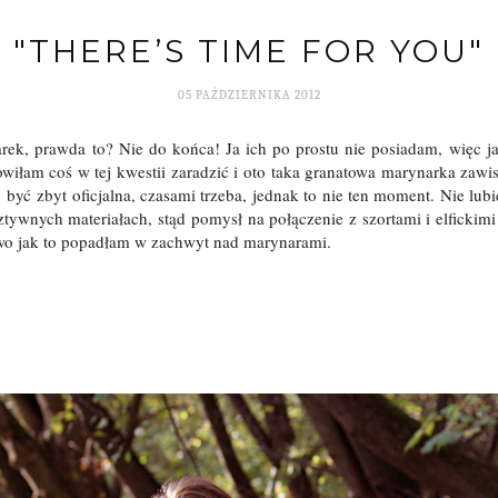
"THERE’S TIME FOR YOU"
05 PAŹDZIERNIKA 2012
rek, prawda to? Nie do końca! Ja ich po prostu nie posiadam, więc j
wiłam coś w tej kwestii zaradzić i oto taka granatowa marynarka zawi
 być zbyt oficjalna, czasami trzeba, jednak to nie ten moment. Nie lub
ztywnych materiałach, stąd pomysł na połączenie z szortami i elfickim
ewo jak to popadłam w zachwyt nad marynarami.