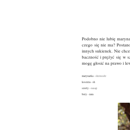
Podobno nie lubię maryna
czego się nie ma? Postano
innych sukienek. Nie chce
baczność i prężyć się w s
mogę głosić na prawo i l
marynarka -
sheinside
koszula - sh
szorty -
oasap
buty - zara