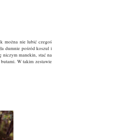
ak można nie lubić czegoś
sła dumnie pośród koszul i
ię niczym manekin, stać na
i butami. W takim zestawie