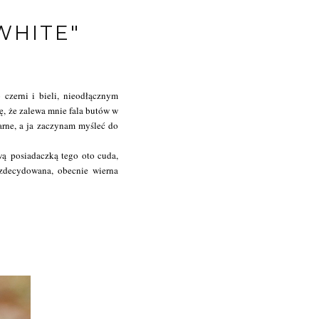
WHITE"
zerni i bieli, nieodłącznym
ę, że zalewa mnie fala butów w
arne, a ja zaczynam myśleć do
wą posiadaczką tego oto cuda,
ezdecydowana, obecnie wierna