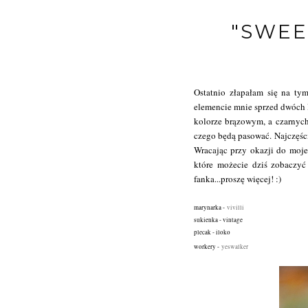
"SWEE
Ostatnio złapałam się na t
elemencie mnie sprzed dwóch l
kolorze brązowym, a czarnych
czego będą pasować. Najczęści
Wracając przy okazji do moje
które możecie dziś zobaczyć
fanka...proszę więcej! :)
marynarka -
vivilli
sukienka - vintage
plecak - iloko
workery -
yeswalker