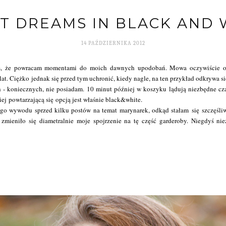
T DREAMS IN BLACK AND 
14 PAŹDZIERNIKA 2012
ym, że powracam momentami do moich dawnych upodobań. Mowa oczywiście o c
at. Ciężko jednak się przed tym uchronić, kiedy nagle, na ten przykład odkrywa si
 - koniecznych, nie posiadam. 10 minut później w koszyku lądują niezbędne cz
ej powtarzającą się opcją jest właśnie black&white.
go wywodu sprzed kilku postów na temat marynarek, odkąd stałam się szczęśli
 zmieniło się diametralnie moje spojrzenie na tę część garderoby. Niegdyś ni