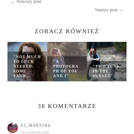
← Nowszy post
Starszy post →
ZOBACZ RÓWNIEŻ
"NOT MUCH
TO LUCK
"A
NEEDED:
PHOTOGRA
"TWO SUNS
SOME
PH OF YOU
IN THE
SAND...
AND I"
SUNSET"
38 KOMENTARZE
EL_MARTINA
04 września, 2012