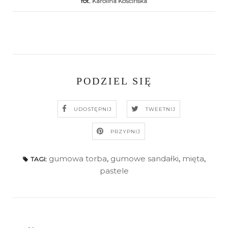
fot.
Karolina Kościńska
PODZIEL SIĘ
UDOSTĘPNIJ
TWEETNIJ
PRZYPNIJ
gumowa torba
,
gumowe sandałki
,
mięta
,
TAGI:
pastele