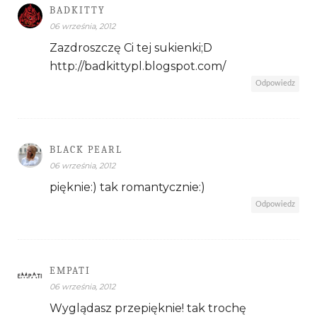
BADKITTY
06 września, 2012
Zazdroszczę Ci tej sukienki;D
http://badkittypl.blogspot.com/
Odpowiedz
BLACK PEARL
06 września, 2012
pięknie:) tak romantycznie:)
Odpowiedz
EMPATI
06 września, 2012
Wyglądasz przepięknie! tak trochę