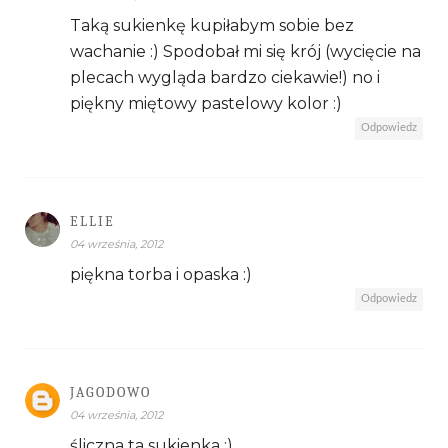
Taką sukienkę kupiłabym sobie bez
wachanie :) Spodobał mi się krój (wycięcie na
plecach wygląda bardzo ciekawie!) no i
piękny miętowy pastelowy kolor :)
Odpowiedz
ELLIE
04 września, 2012
piękna torba i opaska :)
Odpowiedz
JAGODOWO
04 września, 2012
śliczna ta sukienka ;)