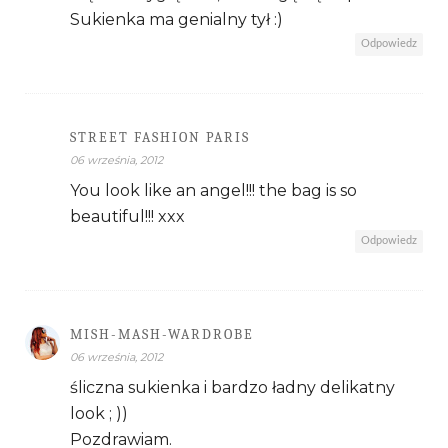
Sukienka ma genialny tył :)
Odpowiedz
STREET FASHION PARIS
06 września, 2012
You look like an angel!!! the bag is so
beautiful!!! xxx
Odpowiedz
MISH-MASH-WARDROBE
06 września, 2012
śliczna sukienka i bardzo ładny delikatny
look ; ))
Pozdrawiam.