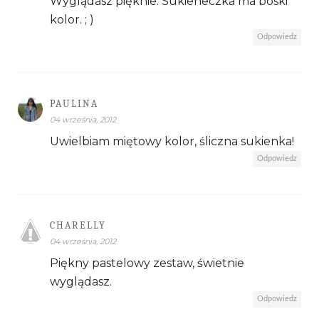
Wyglądasz pięknie. Sukieneczka ma boski
kolor. ; )
Odpowiedz
PAULINA
04 września, 2012
Uwielbiam miętowy kolor, śliczna sukienka!
Odpowiedz
CHARELLY
04 września, 2012
Piękny pastelowy zestaw, świetnie
wyglądasz.
Odpowiedz