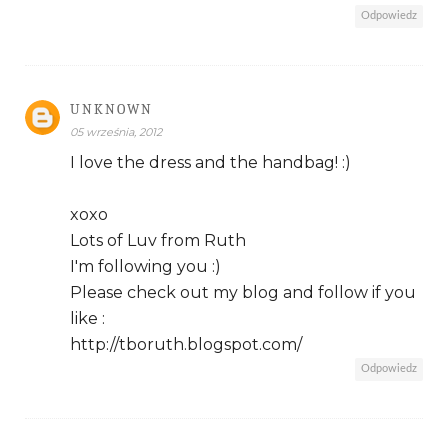
Odpowiedz
UNKNOWN
05 września, 2012
I love the dress and the handbag! :)
xoxo
Lots of Luv from Ruth
I'm following you :)
Please check out my blog and follow if you
like :
http://tboruth.blogspot.com/
Odpowiedz