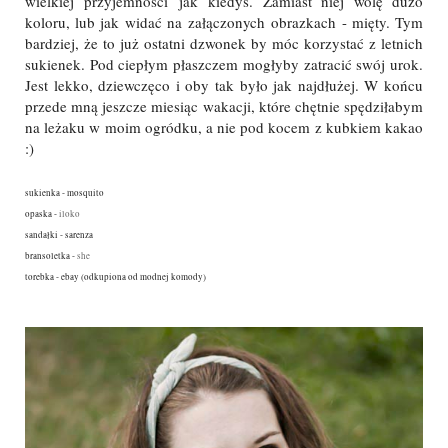
wielkiej przyjemności jak kiedyś. Zamiast niej wolę dużo
koloru, lub jak widać na załączonych obrazkach - mięty. Tym
bardziej, że to już ostatni dzwonek by móc korzystać z letnich
sukienek. Pod ciepłym płaszczem mogłyby zatracić swój urok.
Jest lekko, dziewczęco i oby tak było jak najdłużej. W końcu
przede mną jeszcze miesiąc wakacji, które chętnie spędziłabym
na leżaku w moim ogródku, a nie pod kocem z kubkiem kakao
:)
sukienka - mosquito
opaska -
iloko
sandałki - sarenza
bransoletka -
she
torebka - ebay (odkupiona od modnej komody)