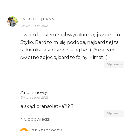
IN BLUE JEANS
04 września, 2012
Twoim lookiem zachwycałam się już rano na
Stylio. Bardzo mi się podoba, najbardziej ta
sukienka, a konkretnie jej tył. :) Poza tym
świetne zdjęcia, bardzo fajny klimat. :)
Odpowiedz
Anonimowy
04 września, 2012
a skąd bransoletka?!?!?
Odpowiedz
Odpowiedzi
7DAYS7LOOKS