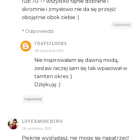
lub 70 ?? wszystko fajnie dobrane i
skromnie i zmysłowo nie da się przejść
obojętnie obok ciebie :)
Odpowiedz
Odpowiedzi
7DAYS7LOOKS
06 września, 2012
Nie inspirowałam się dawną modą,
zestaw raczej sam się tak wpasował w
tamten okres :)
Dziękuję :)
Odpowiedz
LOVEXMOSCHINO
06 września, 2012
Pięknie wyglądasz, nie mogę się napatrzeć!