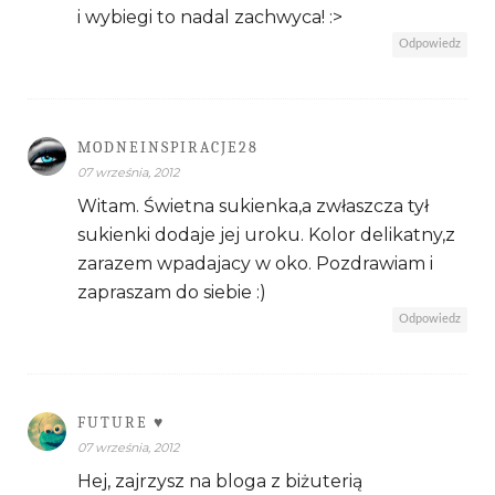
i wybiegi to nadal zachwyca! :>
Odpowiedz
MODNEINSPIRACJE28
07 września, 2012
Witam. Świetna sukienka,a zwłaszcza tył
sukienki dodaje jej uroku. Kolor delikatny,z
zarazem wpadajacy w oko. Pozdrawiam i
zapraszam do siebie :)
Odpowiedz
FUTURE ♥
07 września, 2012
Hej, zajrzysz na bloga z biżuterią