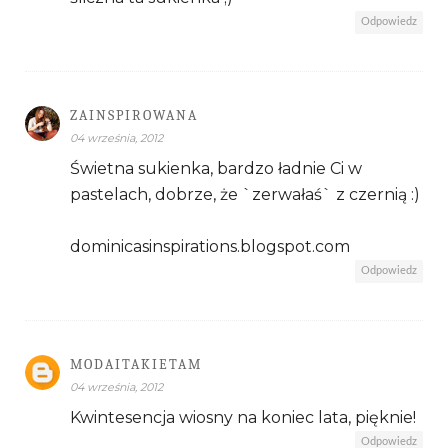
Odpowiedz
ZAINSPIROWANA
04 września, 2012
Świetna sukienka, bardzo ładnie Ci w
pastelach, dobrze, że `zerwałaś` z czernią :)
dominicasinspirations.blogspot.com
Odpowiedz
MODAITAKIETAM
04 września, 2012
Kwintesencja wiosny na koniec lata, pięknie!
Odpowiedz