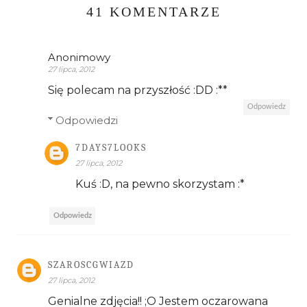
41 KOMENTARZE
Anonimowy
27 lipca, 2012
Się polecam na przyszłość :DD :**
Odpowiedz
Odpowiedzi
7DAYS7LOOKS
27 lipca, 2012
Kuś :D, na pewno skorzystam :*
Odpowiedz
SZAROSCGWIAZD
27 lipca, 2012
Genialne zdjęcia!! ;O Jestem oczarowana