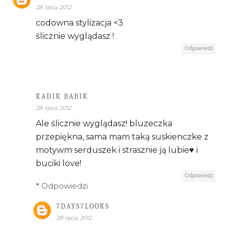
28 lipca, 2012
codowna stylizacja <3
ślicznie wyglądasz !
Odpowiedz
KADIK BABIK
28 lipca, 2012
Ale ślicznie wyglądasz! bluzeczka
przepiękna, sama mam taką suskienczke z
motywm serduszek i strasznie ją lubie♥ i
buciki love!
Odpowiedz
Odpowiedzi
7DAYS7LOOKS
28 lipca, 2012