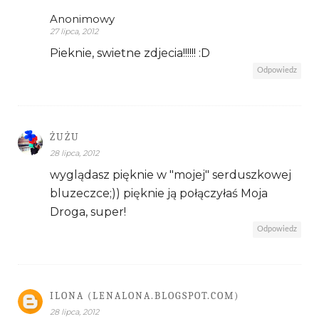
Anonimowy
27 lipca, 2012
Pieknie, swietne zdjecia!!!!!! :D
Odpowiedz
ŻUŻU
28 lipca, 2012
wyglądasz pięknie w "mojej" serduszkowej
bluzeczce;)) pięknie ją połączyłaś Moja
Droga, super!
Odpowiedz
ILONA (LENALONA.BLOGSPOT.COM)
28 lipca, 2012