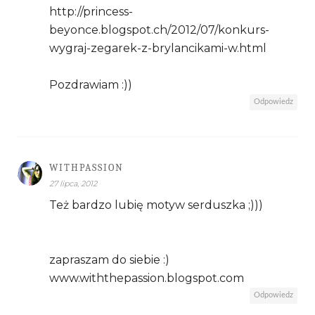
http://princess-
beyonce.blogspot.ch/2012/07/konkurs-
wygraj-zegarek-z-brylancikami-w.html
Pozdrawiam :))
Odpowiedz
WITHPASSION
27 lipca, 2012
Też bardzo lubię motyw serduszka ;)))
zapraszam do siebie :)
www.withthepassion.blogspot.com
Odpowiedz