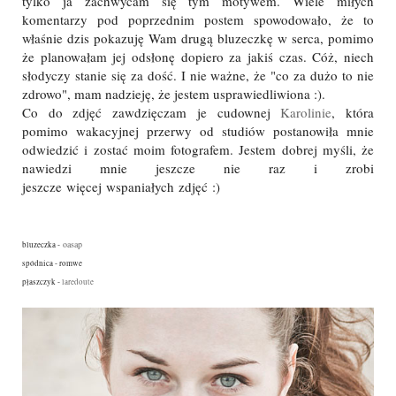
tylko ja zachwycam się tym motywem. Wiele miłych
komentarzy pod poprzednim postem spowodowało, że to
właśnie dzis pokazuję Wam drugą bluzeczkę w serca, pomimo
że planowałam jej odsłonę dopiero za jakiś czas. Cóż, niech
słodyczy stanie się za dość. I nie ważne, że "co za dużo to nie
zdrowo", mam nadzieję, że jestem usprawiedliwiona :).
Co do zdjęć zawdzięczam je cudownej
Karolinie
, która
pomimo wakacyjnej przerwy od studiów postanowiła mnie
odwiedzić i zostać moim fotografem. Jestem dobrej myśli, że
nawiedzi mnie jeszcze nie raz i zrobi
jeszcze więcej wspaniałych zdjęć :)
oasap
bluzeczka -
spódnica - romwe
płaszczyk -
laredoute