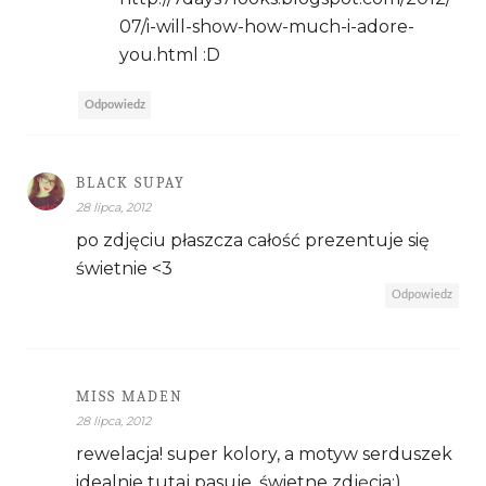
07/i-will-show-how-much-i-adore-
you.html :D
Odpowiedz
BLACK SUPAY
28 lipca, 2012
po zdjęciu płaszcza całość prezentuje się
świetnie <3
Odpowiedz
MISS MADEN
28 lipca, 2012
rewelacja! super kolory, a motyw serduszek
idealnie tutaj pasuje. świetne zdjęcia:)