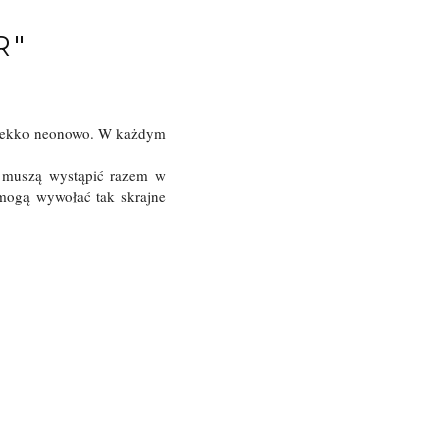
R"
t lekko neonowo. W każdym
e muszą wystąpić razem w
 mogą wywołać tak skrajne