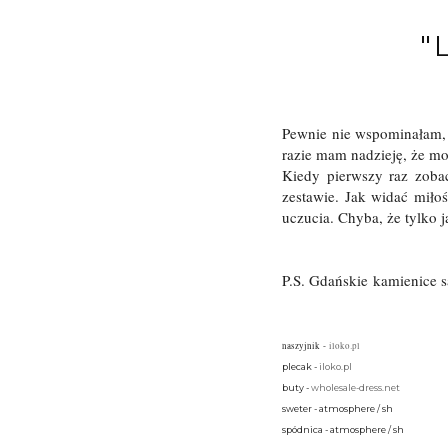
"
Pewnie nie wspominałam, 
razie mam nadzieję, że m
Kiedy pierwszy raz zoba
zestawie. Jak widać miło
uczucia. Chyba, że tylko 
P.S. Gdańskie kamienice s
naszyjnik
-
iloko.pl
plecak -
iloko.pl
buty -
wholesale-dress.net
sweter - atmosphere / sh
spódnica - atmosphere / sh