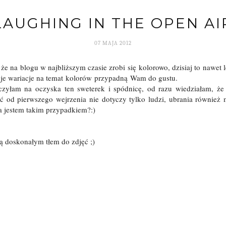
LAUGHING IN THE OPEN AI
07 MAJA 2012
że na blogu w najbliższym czasie zrobi się kolorowo, dzisiaj to nawe
oje wariacje na temat kolorów przypadną Wam do gustu.
czyłam na oczyska ten sweterek i spódnicę, od razu wiedziałam, ż
ść od pierwszego wejrzenia nie dotyczy tylko ludzi, ubrania również
ja jestem takim przypadkiem?:)
ą doskonałym tłem do zdjęć ;)