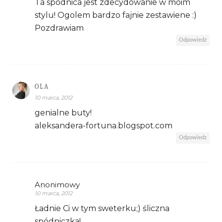
Ta spodnica jest zdecydowanie w moim
stylu! Ogolem bardzo fajnie zestawiene :)
Pozdrawiam
Odpowiedz
OLA
10 marca, 2012
genialne buty!
aleksandera-fortuna.blogspot.com
Odpowiedz
Anonimowy
10 marca, 2012
Ładnie Ci w tym sweterku;) śliczna
spódniczka!