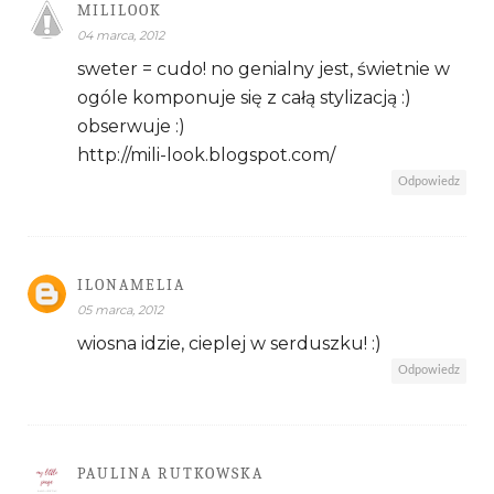
MILILOOK
04 marca, 2012
sweter = cudo! no genialny jest, świetnie w
ogóle komponuje się z całą stylizacją :)
obserwuje :)
http://mili-look.blogspot.com/
Odpowiedz
ILONAMELIA
05 marca, 2012
wiosna idzie, cieplej w serduszku! :)
Odpowiedz
PAULINA RUTKOWSKA