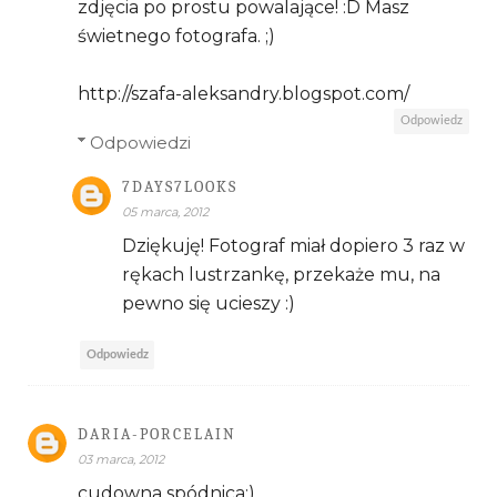
zdjęcia po prostu powalające! :D Masz
świetnego fotografa. ;)
http://szafa-aleksandry.blogspot.com/
Odpowiedz
Odpowiedzi
7DAYS7LOOKS
05 marca, 2012
Dziękuję! Fotograf miał dopiero 3 raz w
rękach lustrzankę, przekaże mu, na
pewno się ucieszy :)
Odpowiedz
DARIA-PORCELAIN
03 marca, 2012
cudowna spódnica;)