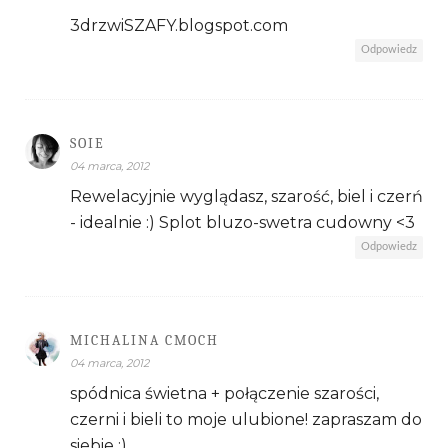
3drzwiSZAFY.blogspot.com
Odpowiedz
SOIE
04 marca, 2012
Rewelacyjnie wyglądasz, szarość, biel i czerń
- idealnie :) Splot bluzo-swetra cudowny <3
Odpowiedz
MICHALINA CMOCH
04 marca, 2012
spódnica świetna + połączenie szarości,
czerni i bieli to moje ulubione! zapraszam do
siebie :)