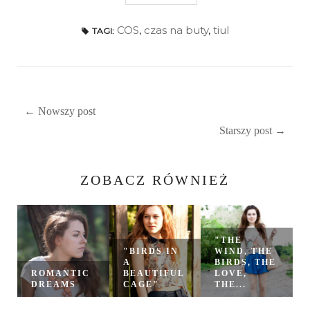
COS
,
czas na buty
,
tiul
TAGI:
← Nowszy post
Starszy post →
ZOBACZ RÓWNIEŻ
"THE
"BIRDS IN
WIND, THE
A
BIRDS, THE
ROMANTIC
BEAUTIFUL
LOVE,
DREAMS
CAGE"
THE...