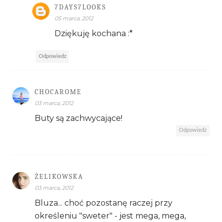
7DAYS7LOOKS
05 marca, 2012
Dziękuję kochana :*
Odpowiedz
CHOCAROME
03 marca, 2012
Buty są zachwycające!
Odpowiedz
ŻELIKOWSKA
03 marca, 2012
Bluza... choć pozostanę raczej przy
określeniu "sweter" - jest mega, mega,