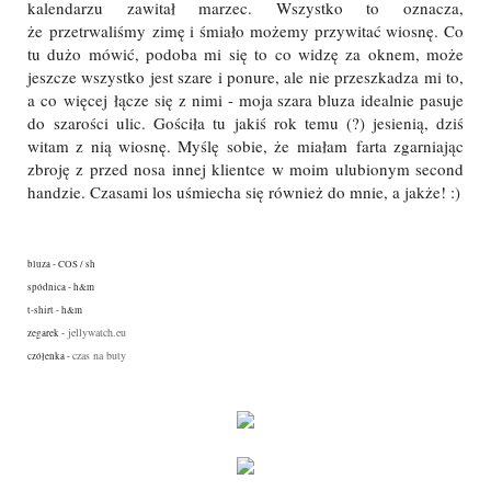
kalendarzu zawitał marzec. Wszystko to oznacza,
że przetrwaliśmy zimę i śmiało możemy przywitać wiosnę. Co
tu dużo mówić, podoba mi się to co widzę za oknem, może
jeszcze wszystko jest szare i ponure, ale nie przeszkadza mi to,
a co więcej łącze się z nimi - moja szara bluza idealnie pasuje
do szarości ulic. Gościła tu jakiś rok temu (?) jesienią, dziś
witam z nią wiosnę. Myślę sobie, że miałam farta zgarniając
zbroję z przed nosa innej klientce w moim ulubionym second
handzie. Czasami los uśmiecha się również do mnie, a jakże! :)
bluza - COS / sh
spódnica - h&m
t-shirt - h&m
jellywatch.eu
zegarek -
czas na buty
czółenka -