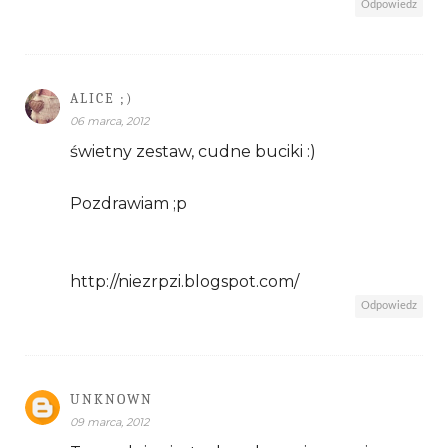
Odpowiedz
ALICE ;)
06 marca, 2012
świetny zestaw, cudne buciki :)
Pozdrawiam ;p
http://niezrpzi.blogspot.com/
Odpowiedz
UNKNOWN
09 marca, 2012