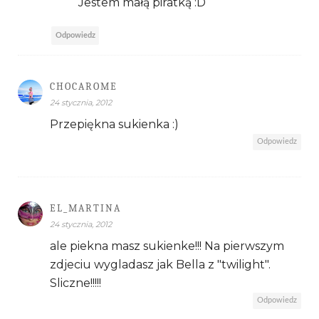
Jestem małą piratką :D
Odpowiedz
CHOCAROME
24 stycznia, 2012
Przepiękna sukienka :)
Odpowiedz
EL_MARTINA
24 stycznia, 2012
ale piekna masz sukienke!!! Na pierwszym
zdjeciu wygladasz jak Bella z "twilight".
Sliczne!!!!!
Odpowiedz