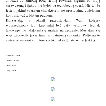
znudzą? Ja zimową porą (letnią również) sięgam po moją
sprawdzoną i (jakby nie było) wszechobecną czerń. Nie to, że
jestem jakimś czarnym charakterem, po prostu zimą uwielbiam
kontrastować z białym puchem.
Korzystając z okazji przedstawiam Wam kolejny
wyprzedażowy łup. Łup miał być cały welurowy, jednak
takowego nie udało mi się znaleźć na życzenie. Musiałam się
więc zadowolić jakąś inną, miniaturową sukienką. Padło na to
zwiewne maleństwo, które szybko wkradło się w me łaski ;).
sukienka - h&m
bluzka - house
torebka - sh
buty - h&m