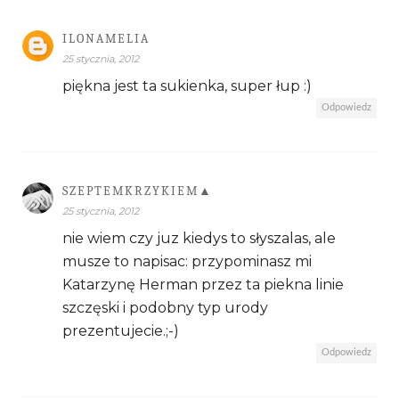
ILONAMELIA
25 stycznia, 2012
piękna jest ta sukienka, super łup :)
Odpowiedz
SZEPTEMKRZYKIEM▲
25 stycznia, 2012
nie wiem czy juz kiedys to słyszalas, ale
musze to napisac: przypominasz mi
Katarzynę Herman przez ta piekna linie
szczęski i podobny typ urody
prezentujecie.;-)
Odpowiedz