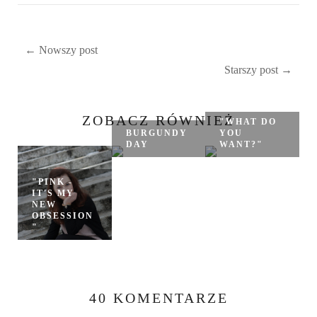
← Nowszy post
Starszy post →
ZOBACZ RÓWNIEŻ
"WHAT DO
BURGUNDY
YOU
DAY
WANT?"
"PINK -
IT'S MY
NEW
OBSESSION
"
40 KOMENTARZE