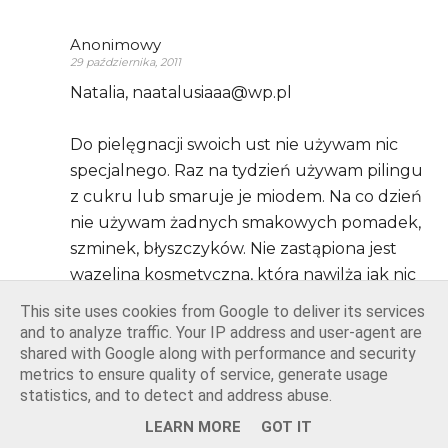
Anonimowy
29 października, 2011
Natalia, naatalusiaaa@wp.pl
Do pielęgnacji swoich ust nie używam nic
specjalnego. Raz na tydzień używam pilingu
z cukru lub smaruje je miodem. Na co dzień
nie używam żadnych smakowych pomadek,
szminek, błyszczyków. Nie zastąpiona jest
wazelina kosmetyczna, która nawilża jak nic
innego!
This site uses cookies from Google to deliver its services
Odpowiedz
and to analyze traffic. Your IP address and user-agent are
shared with Google along with performance and security
metrics to ensure quality of service, generate usage
statistics, and to detect and address abuse.
IRCIAWAMPIRCIA
LEARN MORE
GOT IT
11 lutego, 2012