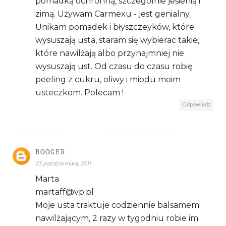
pomadką ochronną, szczególnie jesienią i
zimą. Używam Carmexu - jest genialny.
Unikam pomadek i błyszczeyków, które
wysuszają usta, staram się wybierac takie,
które nawilżają albo przynajmniej nie
wysuszają ust. Od czasu do czasu robię
peeling z cukru, oliwy i miodu moim
usteczkom. Polecam !
Odpowiedz
BOOGER
23 października, 2011
Marta
martaff@vp.pl
Moje usta traktuje codziennie balsamem
nawilżającym, 2 razy w tygodniu robie im