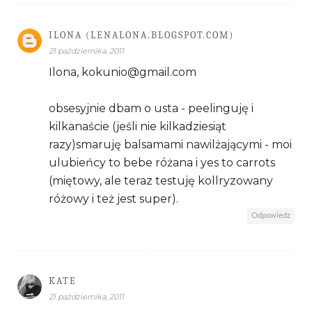
ILONA (LENALONA.BLOGSPOT.COM)
21 października, 2011
Ilona, kokunio@gmail.com
obsesyjnie dbam o usta - peelinguję i
kilkanaście (jeśli nie kilkadziesiąt
razy)smaruję balsamami nawilżającymi - moi
ulubieńcy to bebe różana i yes to carrots
(miętowy, ale teraz testuję kollryzowany
różowy i też jest super).
Odpowiedz
KATE
21 października, 2011