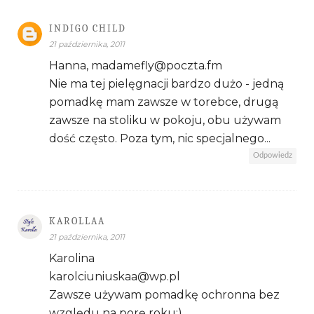
INDIGO CHILD
21 października, 2011
Hanna, madamefly@poczta.fm
Nie ma tej pielęgnacji bardzo dużo - jedną
pomadkę mam zawsze w torebce, drugą
zawsze na stoliku w pokoju, obu używam
dość często. Poza tym, nic specjalnego...
Odpowiedz
KAROLLAA
21 października, 2011
Karolina
karolciuniuskaa@wp.pl
Zawsze używam pomadkę ochronna bez
względu na porę roku:)