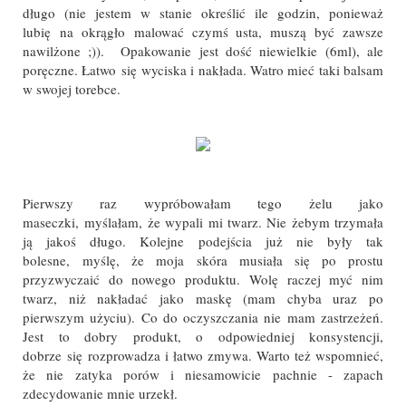
długo (nie jestem w stanie określić ile godzin, ponieważ
lubię na okrągło malować czymś usta, muszą być zawsze
nawilżone ;)). Opakowanie jest dość niewielkie (6ml), ale
poręczne. Łatwo się wyciska i nakłada. Watro mieć taki balsam
w swojej torebce.
Pierwszy raz wypróbowałam tego żelu jako
maseczki, myślałam, że wypali mi twarz. Nie żebym trzymała
ją jakoś długo. Kolejne podejścia już nie były tak
bolesne, myślę, że moja skóra musiała się po prostu
przyzwyczaić do nowego produktu. Wolę raczej myć nim
twarz, niż nakładać jako maskę (mam chyba uraz po
pierwszym użyciu). Co do oczyszczania nie mam zastrzeżeń.
Jest to dobry produkt, o odpowiedniej konsystencji,
dobrze się rozprowadza i łatwo zmywa. Warto też wspomnieć,
że nie zatyka porów i niesamowicie pachnie - zapach
zdecydowanie mnie urzekł.