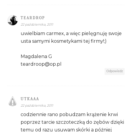
TEARDROP
22 października, 2011
uwielbiam carmex, a więc pielęgnuję swoje
usta samymi kosmetykami tej firmy!;)
Magdalena G
teardroop@op.pl
Odpowiedz
UTKAAA
22 października, 2011
codziennie rano pobudzam krążenie krwi
poprzez tarcie szczoteczką do zębów dzięki
temu od razu usuwam skórki a później