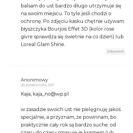
balsam do ust bardzo długo utrzymuje się
na swoim miejscu. To tyle jeśli chodzi o
ochronę. Po zdjęciu kasku chętnie używam
błyszczyka Bourjois Effet 3D (kolor rose
givre sprawdza się świetnie na co dzień) lub
Loreal Glam Shine.
Odpowiedz
Anonimowy
26 października, 2011
Kaja, kaja_no@wp.pl
w zasadzie swoich ust nie pielęgnuję jakoś
specjalnie, a przyznam, że powinnam, bo
praktycznie cały rok są bardzo suche. od
czasu do czasu smaruję je kremem lub