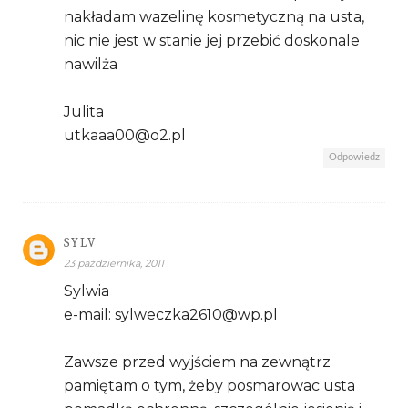
nakładam wazelinę kosmetyczną na usta,
nic nie jest w stanie jej przebić doskonale
nawilża
Julita
utkaaa00@o2.pl
Odpowiedz
SYLV
23 października, 2011
Sylwia
e-mail: sylweczka2610@wp.pl
Zawsze przed wyjściem na zewnątrz
pamiętam o tym, żeby posmarowac usta