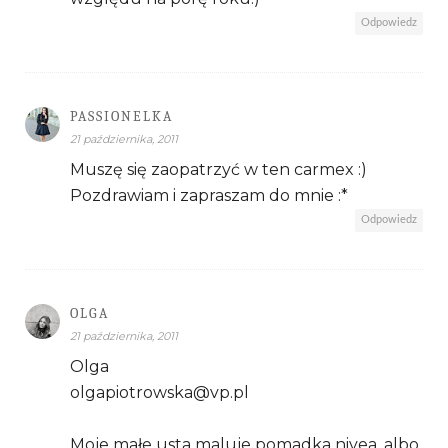
Odpowiedz
PASSIONELKA
21 października, 2011
Muszę się zaopatrzyć w ten carmex :)
Pozdrawiam i zapraszam do mnie :*
Odpowiedz
OLGA
21 października, 2011
Olga
olgapiotrowska@vp.pl
Moje małe usta maluje pomadka nivea ,albo