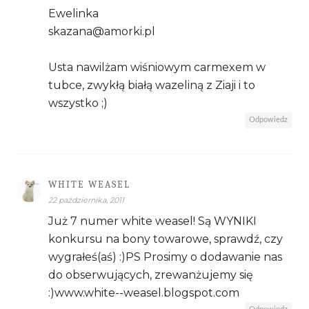
Ewelinka
skazana@amorki.pl
Usta nawilżam wiśniowym carmexem w
tubce, zwykłą białą wazeliną z Ziaji i to
wszystko ;)
Odpowiedz
WHITE WEASEL
22 października, 2011
Już 7 numer white weasel! Są WYNIKI
konkursu na bony towarowe, sprawdź, czy
wygrałeś(aś) :)PS Prosimy o dodawanie nas
do obserwujących, zrewanżujemy się
:)www.white--weasel.blogspot.com