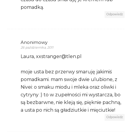
pomadką.
Odpowiedz
Anonimowy
26 października, 2011
Laura, xxstranger@tlen.pl
moje usta bez przerwy smaruję jakimiś
pomadkami. mam swoje dwie ulubione, z
Nivei: o smaku miodu i mleka oraz oliwki i
cytryny :) to w zupełności mi wystarcza, bo
są bezbarwne, nie kleją się, pięknie pachną,
a usta po nich są gładziutkie i mięciutkie!
Odpowiedz