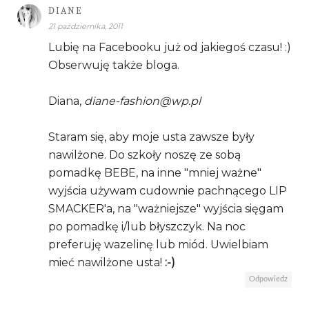
DIANE
21 października, 2011
Lubię na Facebooku już od jakiegoś czasu! :)
Obserwuję także bloga.
Diana,
diane-fashion@wp.pl
Staram się, aby moje usta zawsze były
nawilżone. Do szkoły noszę ze sobą
pomadkę BEBE, na inne "mniej ważne"
wyjścia używam cudownie pachnącego LIP
SMACKER'a, na "ważniejsze" wyjścia sięgam
po pomadkę i/lub błyszczyk. Na noc
preferuję wazelinę lub miód. Uwielbiam
mieć nawilżone usta!
:-)
Odpowiedz