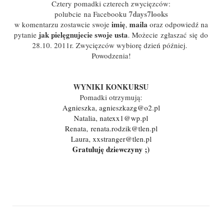
Cztery pomadki czterech zwycięzców:
7days7looks
polubcie
na Facebooku
imię
maila
w komentarzu zostawcie swoje
,
oraz odpowiedź na
jak pielęgnujecie swoje usta
pytanie
. Możecie zgłaszać się do
28.10. 2011r. Zwycięzców wybiorę dzień później.
Powodzenia!
WYNIKI KONKURSU
Pomadki otrzymują:
Agnieszka, agnieszkazg@o2.pl
Natalia, natexx1@wp.pl
Renata,
renata.rodzik@tlen.pl
Laura, xxstranger@tlen.pl
Gratuluję dziewczyny ;)