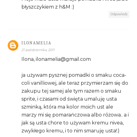
błyszczykiem z h&M :)
Odpowiedz
ILONAMELIA
21 października, 2011
Ilona, ilonamelia@gmail.com
ja używam pysznej pomadki o smaku coca-
coli vanilliowej, ale teraz przymierzam się do
zakupu tej samej ale tym razem o smaku
sprite, i czasami od święta umaluję usta
szminką, która ma kolor moich ust ale
marzy mi się pomarańczowa albo różowa.. a i
jak są usta chore to używam kremu nivea,
zwykłego kremu, i to nim smaruję usta!:)