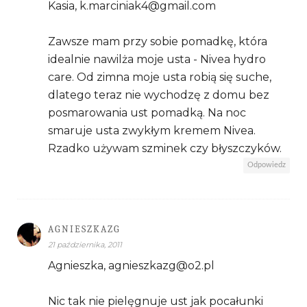
Kasia, k.marciniak4@gmail.com
Zawsze mam przy sobie pomadkę, która
idealnie nawilża moje usta - Nivea hydro
care. Od zimna moje usta robią się suche,
dlatego teraz nie wychodzę z domu bez
posmarowania ust pomadką. Na noc
smaruje usta zwykłym kremem Nivea.
Rzadko używam szminek czy błyszczyków.
Odpowiedz
AGNIESZKAZG
21 października, 2011
Agnieszka, agnieszkazg@o2.pl
Nic tak nie pielęgnuje ust jak pocałunki