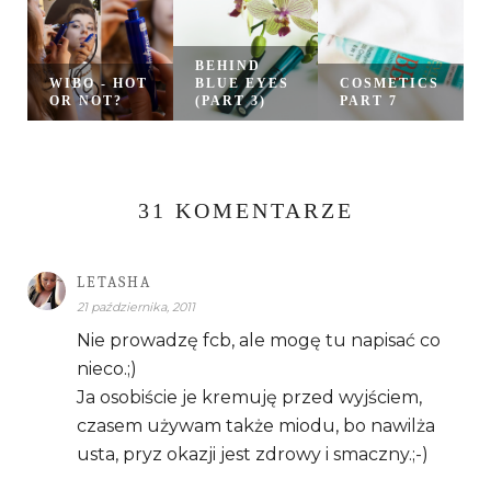
BEHIND
WIBO - HOT
BLUE EYES
COSMETICS
OR NOT?
(PART 3)
PART 7
31 KOMENTARZE
LETASHA
21 października, 2011
Nie prowadzę fcb, ale mogę tu napisać co
nieco.;)
Ja osobiście je kremuję przed wyjściem,
czasem używam także miodu, bo nawilża
usta, pryz okazji jest zdrowy i smaczny.;-)