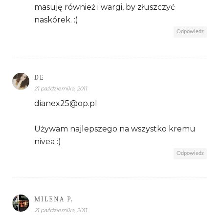
masuję również i wargi, by złuszczyć
naskórek. :)
Odpowiedz
DE
21 października, 2011
dianex25@op.pl
Używam najlepszego na wszystko kremu
nivea :)
Odpowiedz
MILENA P.
21 października, 2011