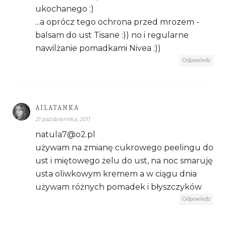
ukochanego :)
...a oprócz tego ochrona przed mrozem -
balsam do ust Tisane :)) no i regularne
nawilżanie pomadkami Nivea :))
Odpowiedz
AILATANKA
21 października, 2011
natula7@o2.pl
używam na zmianę cukrowego peelingu do
ust i miętowego żelu do ust, na noc smaruję
usta oliwkowym kremem a w ciągu dnia
używam różnych pomadek i błyszczyków
Odpowiedz