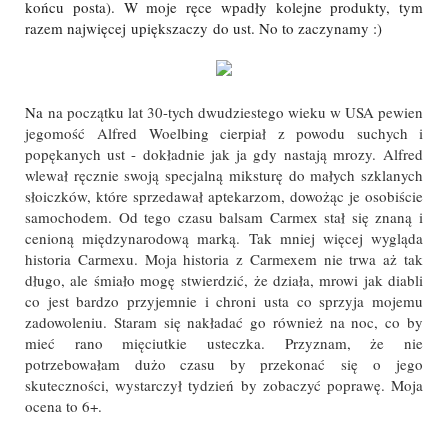
końcu posta). W moje ręce wpadły kolejne produkty, tym
razem najwięcej upiększaczy do ust. No to zaczynamy :)
Na
na początku lat 30-tych dwudziestego wieku w USA pewien
jegomość
Alfred Woelbing cierpiał z powodu s
uchych i
popękanych ust - dokładnie jak ja gdy nastają mrozy.
Alfred
wlewał ręcznie swoją specjalną miksturę do małych szklanych
słoiczków, które sprzedawał aptekarzom, dowożąc je osobiście
samochodem. Od tego czasu balsam Carmex stał się znaną i
cenioną międzynarodową marką. Tak mniej więcej wygląda
historia Carmexu. Moja historia z Carmexem nie trwa aż tak
długo, ale śmiało mogę stwierdzić, że działa, mrowi jak diabli
co jest bardzo przyjemnie i chroni usta co sprzyja mojemu
zadowoleniu. Staram się nakładać go również na noc, co by
mieć rano mięciutkie usteczka. Przyznam, że nie
potrzebowałam dużo czasu by przekonać się o jego
skuteczności, wystarczył tydzień by zobaczyć poprawę. Moja
ocena to 6+.