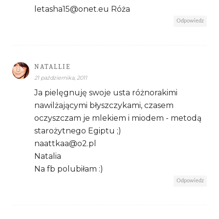
letasha15@onet.eu Róża
Odpowiedz
NATALLIE
21 października, 2011
Ja pielęgnuję swoje usta różnorakimi
nawilżającymi błyszczykami, czasem
oczyszczam je mlekiem i miodem - metodą
starożytnego Egiptu ;)
naattkaa@o2.pl
Natalia
Na fb polubiłam :)
Odpowiedz