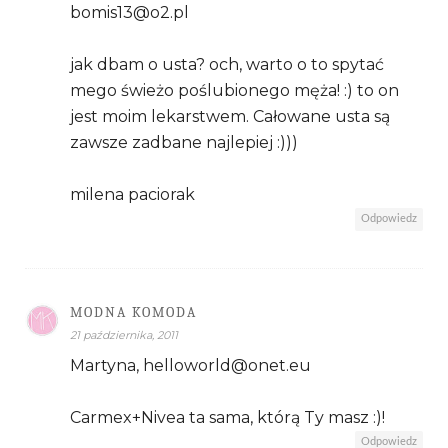
bomis13@o2.pl
jak dbam o usta? och, warto o to spytać
mego świeżo poślubionego męża! :) to on
jest moim lekarstwem. Całowane usta są
zawsze zadbane najlepiej :)))
milena paciorak
Odpowiedz
MODNA KOMODA
21 października, 2011
Martyna, helloworld@onet.eu
Carmex+Nivea ta sama, którą Ty masz :)!
Odpowiedz