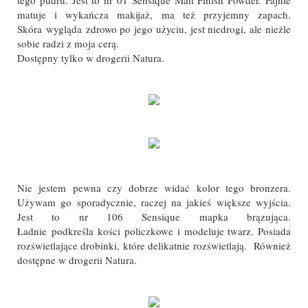
tego pudru. Jest to nr 01 Sensique Matt Finish Powder. Fajnie
matuje i wykańcza makijaż, ma też przyjemny zapach.
Skóra wygląda zdrowo po jego użyciu, jest niedrogi, ale nieźle
sobie radzi z moja cerą.
Dostępny tylko w drogerii Natura.
Nie jestem pewna czy dobrze widać kolor tego bronzera.
Używam go sporadycznie, raczej na jakieś większe wyjścia.
Jest to nr 106 Sensique mapka brązująca.
Ładnie podkreśla kości policzkowe i modeluje twarz. Posiada
rozświetlające drobinki, które delikatnie rozświetlają. Również
dostępne w drogerii Natura.