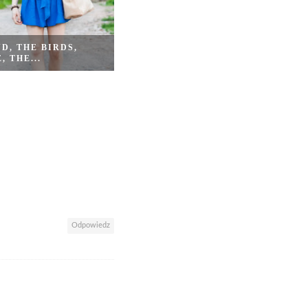
D, THE BIRDS,
, THE...
Odpowiedz