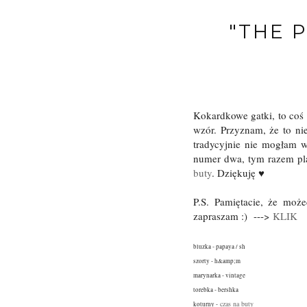
"THE 
Kokardkowe gatki, to coś
wzór. Przyznam, że to ni
tradycyjnie nie mogłam w
numer dwa, tym razem pla
buty
. Dziękuję ♥
P.S. Pamiętacie, że moż
zapraszam :) --->
KLIK
bluzka - papaya / sh
szorty - h&amp;m
marynarka - vintage
torebka - bershka
czas na buty
koturny -