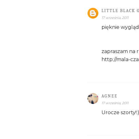
LITTLE BLACK 
17 września, 2011
pięknie wygląd
zapraszam na r
http://mala-cz
AGNEE
17 września, 2011
Urocze szorty!: