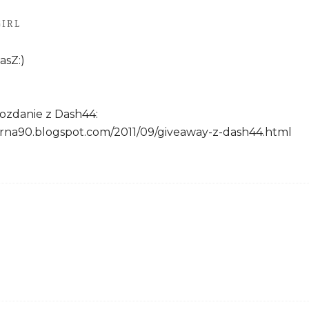
GIRL
asZ:)
ozdanie z Dash44:
arna90.blogspot.com/2011/09/giveaway-z-dash44.html
)