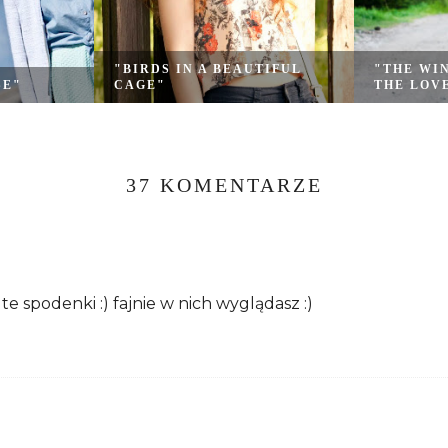
"BIRDS IN A BEAUTIFUL
"THE WIN
SE"
CAGE"
THE LOVE
37 KOMENTARZE
e spodenki :) fajnie w nich wyglądasz :)