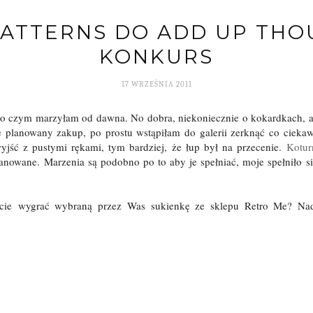
PATTERNS DO ADD UP THOU
KONKURS
17 WRZEŚNIA 2011
 o czym marzyłam od dawna. No dobra, niekoniecznie o kokardkach, ale
e planowany zakup, po prostu wstąpiłam do galerii zerknąć co cie
yjść z pustymi rękami, tym bardziej, że łup był na przecenie.
Kotur
nowane. Marzenia są podobno po to aby je spełniać, moje spełniło s
ecie wygrać wybraną przez Was sukienkę ze sklepu Retro Me? Nad