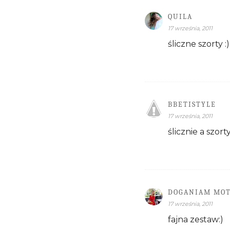
QUILA
17 września, 2011
śliczne szorty :)
BBETISTYLE
17 września, 2011
ślicznie a szort
DOGANIAM MO
17 września, 2011
fajna zestaw:)