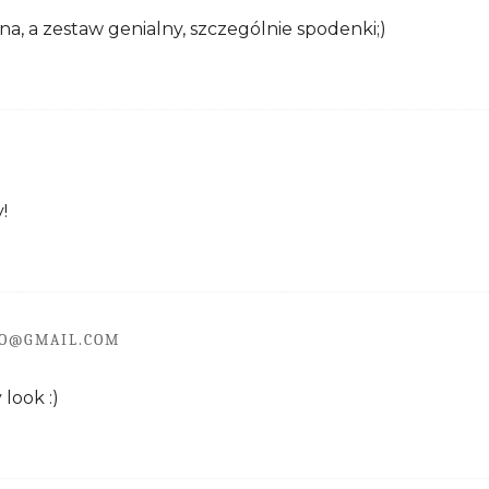
zna, a zestaw genialny, szczególnie spodenki;)
!
O@GMAIL.COM
look :)