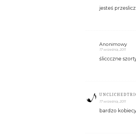
jesteś przeslic
Anonimowy
17 września, 2011
śliccczne szorty
UNCLICHEDTRI
17 września, 2011
bardzo kobiecy 