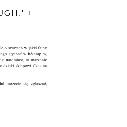
GH." +
 o szortach w jakiś fajny
kawego słychać w h&amp;m,
ny
natomiast, to marzenie
ię dzięki sklepowi
Czas na
al możecie się zgłaszać,