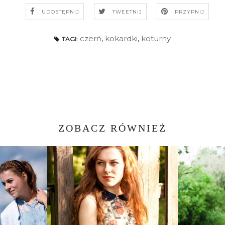
UDOSTĘPNIJ
TWEETNIJ
PRZYPNIJ
czerń
,
kokardki
,
koturny
TAGI:
ZOBACZ RÓWNIEŻ