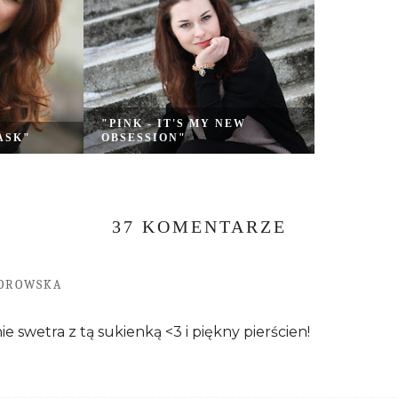
"PINK - IT'S MY NEW
ASK"
OBSESSION"
37 KOMENTARZE
OROWSKA
e swetra z tą sukienką <3 i piękny pierścien!