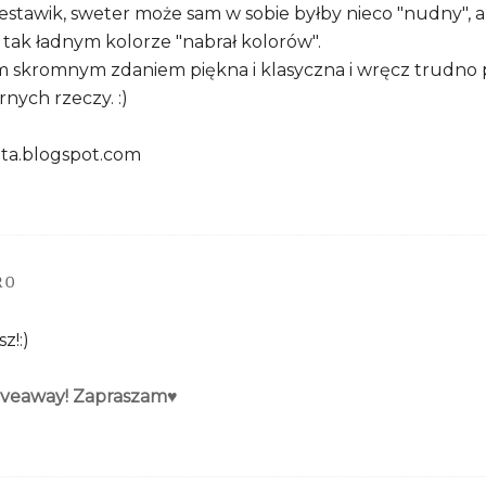
stawik, sweter może sam w sobie byłby nieco "nudny", ale
 tak ładnym kolorze "nabrał kolorów".
m skromnym zdaniem piękna i klasyczna i wręcz trudno
nych rzeczy. :)
ata.blogspot.com
RO
z!:)
iveaway! Zapraszam♥