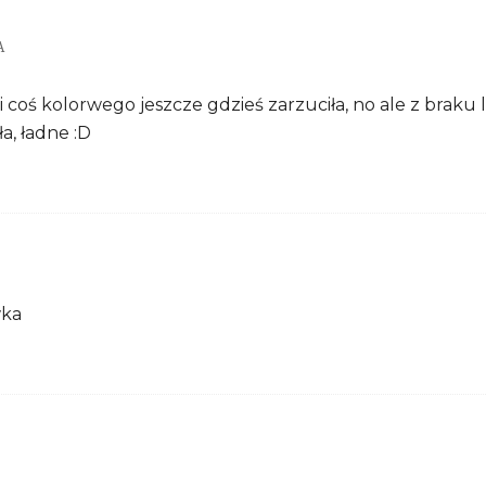
A
i coś kolorwego jeszcze gdzieś zarzuciła, no ale z braku l
a, ładne :D
wka