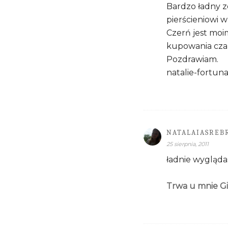
Bardzo ładny ze
pierścieniowi w
Czerń jest moi
kupowania czar
Pozdrawiam.
natalie-fortun
NATALAIASREB
25 sierpnia, 2011
ładnie wyglądas
Trwa u mnie G