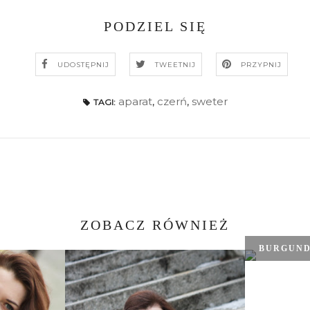
PODZIEL SIĘ
UDOSTĘPNIJ
TWEETNIJ
PRZYPNIJ
aparat
,
czerń
,
sweter
TAGI:
ZOBACZ RÓWNIEŻ
BURGUND