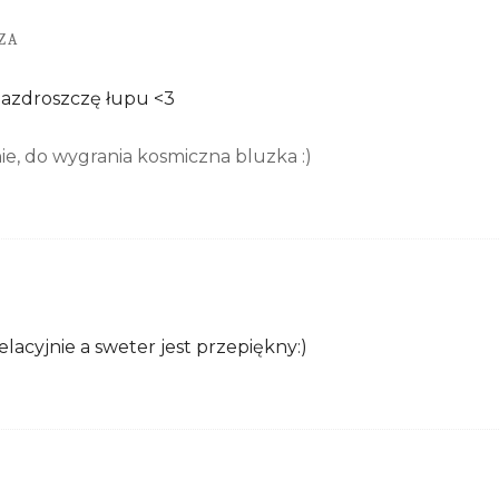
ZA
zazdroszczę łupu <3
e, do wygrania kosmiczna bluzka :)
lacyjnie a sweter jest przepiękny:)