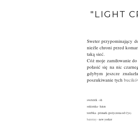
"LIGHT 
Sweter przypominający do
nieźle chroni przed komar
taką sieć.
Cóż moje zamiłowanie do 
połasić się na nic czarn
gdybym jeszcze znala
poszukiwanie tych
bucik
sweterek - sh
sukienka - h&m
torebka - primark (pożyczona od Cys)
baleriny
- new yorker