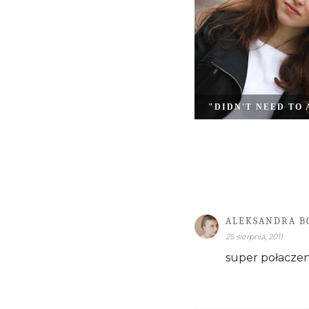
"DIDN'T NEED TO 
ALEKSANDRA B
25 sierpnia, 2011
super połaczeni