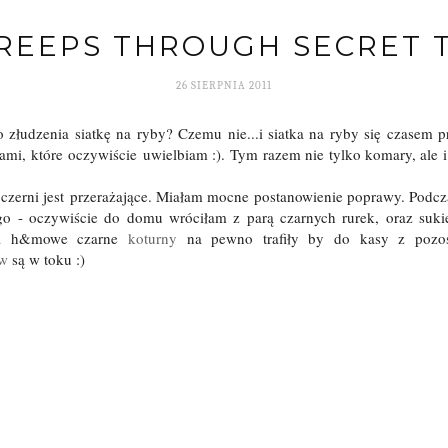
CREEPS THROUGH SECRET 
26 SIERPNIA 2011
 złudzenia siatkę na ryby? Czemu nie...i siatka na ryby się czasem p
ami, które oczywiście uwielbiam :). Tym razem nie tylko komary, ale i 
czerni jest przerażające. Miałam mocne postanowienie poprawy. Podc
ego - oczywiście do domu wróciłam z parą czarnych rurek, oraz sukie
zła h&mowe czarne
koturny
na pewno trafiły by do kasy z pozos
ów
są w toku :)